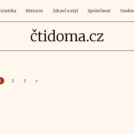
icistika
Historie
Zdraví a styl
Společnost
Osobn
čtidoma.cz
1
2
3
>