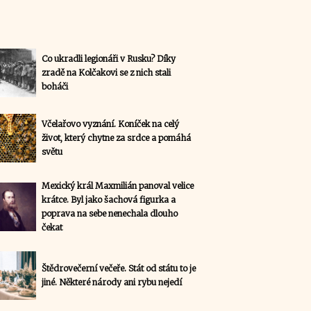
Co ukradli legionáři v Rusku? Díky
zradě na Kolčakovi se z nich stali
boháči
Včelařovo vyznání. Koníček na celý
život, který chytne za srdce a pomáhá
světu
Mexický král Maxmilián panoval velice
krátce. Byl jako šachová figurka a
poprava na sebe nenechala dlouho
čekat
Štědrovečerní večeře. Stát od státu to je
jiné. Některé národy ani rybu nejedí