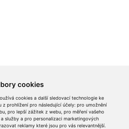
ci? Chcete spolupracovat?
bory cookies
tina Chalupu:
chalupa@ctidoma.cz
užívá cookies a další sledovací technologie ke
 z prohlížení pro následující účely:
pro umožnění
ebu
,
pro lepší zážitek z webu
,
pro měření vašeho
a služby a pro personalizaci marketingových
razovat reklamy které jsou pro vás relevantnější
.