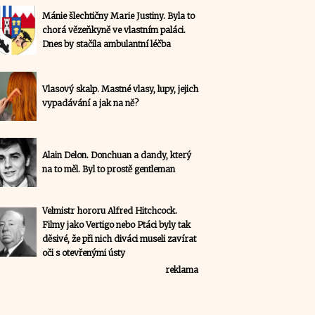
Mánie šlechtičny Marie Justiny. Byla to
chorá vězeňkyně ve vlastním paláci.
Dnes by stačila ambulantní léčba
Vlasový skalp. Mastné vlasy, lupy, jejich
vypadávání a jak na ně?
Alain Delon. Donchuan a dandy, který
na to měl. Byl to prostě gentleman
Velmistr hororu Alfred Hitchcock.
Filmy jako Vertigo nebo Ptáci byly tak
děsivé, že při nich diváci museli zavírat
oči s otevřenými ústy
reklama