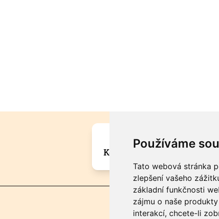
Máte zajímavou informa
Používáme sou
Kontaktujte šéfredaktora Mar
Tato webová stránka po
zlepšení vašeho zážitku
základní funkčnosti w
zájmu o naše produkty 
interakcí
,
chcete-li zob