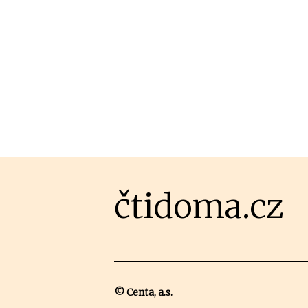
čtidoma.cz
© Centa, a.s.