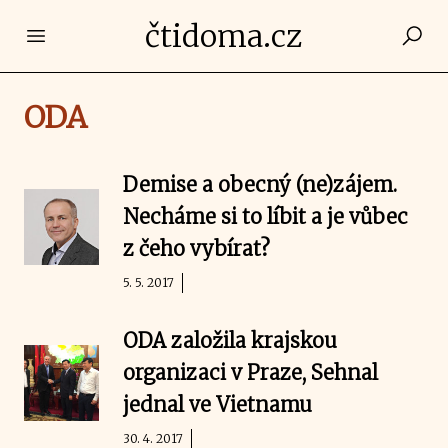
čtidoma.cz
Open main menu
ODA
Demise a obecný (ne)zájem.
Necháme si to líbit a je vůbec
z čeho vybírat?
5. 5. 2017
ODA založila krajskou
organizaci v Praze, Sehnal
jednal ve Vietnamu
30. 4. 2017