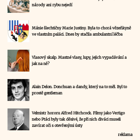
národy ani rybu nejedí
Mánie šlechtičny Marie Justiny. Byla to chorá vězeňkyně
ve vlastním paláci. Dnes by stačila ambulantní léčba
Vlasový skalp. Mastné vlasy, lupy, jejich vypadávání a
jak na ně?
Alain Delon. Donchuan a dandy, který na to měl. Byl to
prostě gentleman
Velmistr hororu Alfred Hitchcock. Filmy jako Vertigo
nebo Ptáci byly tak děsivé, že při nich diváci museli
zavírat oči s otevřenými ústy
reklama