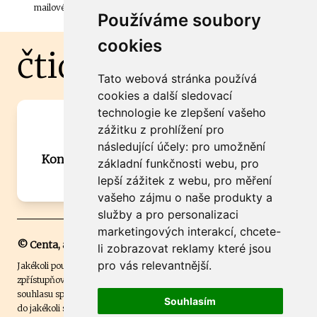
mailové schránky.
Používáme soubory
cookies
čtidoma.cz
Tato webová stránka používá
cookies a další sledovací
technologie ke zlepšení vašeho
Máte zajímavou informaci? Chcete
zážitku z prohlížení pro
spolupracovat?
následující účely:
pro umožnění
Kontaktujte šéfredaktora Martina Chalupu:
základní funkčnosti webu
,
pro
chalupa@ctidoma.cz
lepší zážitek z webu
,
pro měření
vašeho zájmu o naše produkty a
služby a pro personalizaci
marketingových interakcí
,
chcete-
© Centa, a.s.
li zobrazovat reklamy které jsou
pro vás relevantnější
.
Jakékoli použití obsahu včetně převzetí, šíření či dalšího užití a
zpřístupňování textových či obrazových materiálů bez písemného
souhlasu společnosti Centa,a.s. je zakázáno. Čtenář svým přihlášením
Souhlasím
do jakékoli soutěže na našem webu dává souhlas s tím, že v případě, že