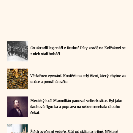
Co ukradli legionáři v Rusku? Díky zradě na Kolčakovi se
z nich stali boháči
Včelařovo vyznání. Koníček na celý život, který chytne za
srdce a pomáhá světu
Mexický král Maxmilián panoval velice krátce. Byl jako
šachová figurka a poprava na sebe nenechala dlouho
čekat
Štědrovečerní večeře. Stát od státu to je jiné. Některé