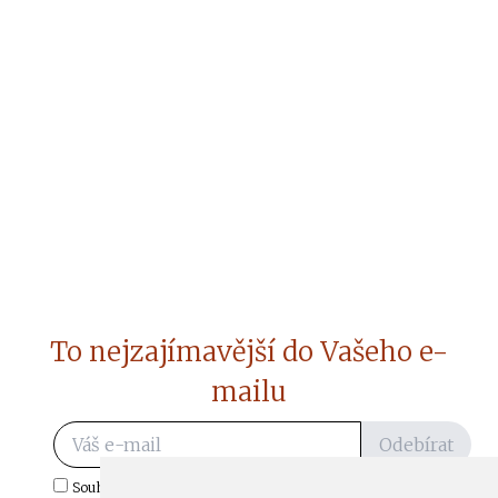
To nejzajímavější do Vašeho e-
mailu
Odebírat
Souhlasím s odběrem důležitých zpráv ze ČtiDoma.cz do mé e-