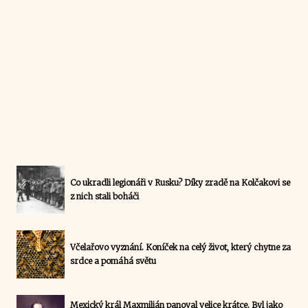
Co ukradli legionáři v Rusku? Díky zradě na Kolčakovi se
z nich stali boháči
Včelařovo vyznání. Koníček na celý život, který chytne za
srdce a pomáhá světu
Mexický král Maxmilián panoval velice krátce. Byl jako