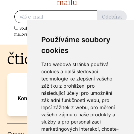
mailu
Odebírat
Souhlasím s odběrem důležitých zpráv ze ČtiDoma.cz do mé e-
mailové schránky.
Používáme soubory
cookies
čtidoma.cz
Tato webová stránka používá
cookies a další sledovací
technologie ke zlepšení vašeho
Máte zajímavou informaci? Chcete
zážitku z prohlížení pro
spolupracovat?
následující účely:
pro umožnění
Kontaktujte šéfredaktora Martina Chalupu:
základní funkčnosti webu
,
pro
chalupa@ctidoma.cz
lepší zážitek z webu
,
pro měření
vašeho zájmu o naše produkty a
služby a pro personalizaci
marketingových interakcí
,
chcete-