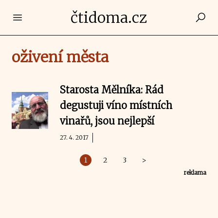
čtidoma.cz
Open main menu
oživení města
Starosta Mělníka: Rád
degustuji víno místních
vinařů, jsou nejlepší
27. 4. 2017
1
2
3
>
reklama