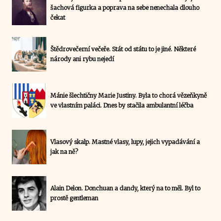
šachová figurka a poprava na sebe nenechala dlouho
čekat
Štědrovečerní večeře. Stát od státu to je jiné. Některé
národy ani rybu nejedí
Mánie šlechtičny Marie Justiny. Byla to chorá vězeňkyně
ve vlastním paláci. Dnes by stačila ambulantní léčba
Vlasový skalp. Mastné vlasy, lupy, jejich vypadávání a
jak na ně?
Alain Delon. Donchuan a dandy, který na to měl. Byl to
prostě gentleman