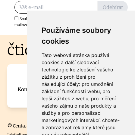
Odebírat
Souhlasím s odběrem důležitých zpráv ze ČtiDoma.cz do mé e-
mailové schránky.
Používáme soubory
cookies
čtidoma.cz
Tato webová stránka používá
cookies a další sledovací
technologie ke zlepšení vašeho
Máte zajímavou informaci? Chcete
zážitku z prohlížení pro
spolupracovat?
následující účely:
pro umožnění
Kontaktujte šéfredaktora Martina Chalupu:
základní funkčnosti webu
,
pro
chalupa@ctidoma.cz
lepší zážitek z webu
,
pro měření
vašeho zájmu o naše produkty a
služby a pro personalizaci
marketingových interakcí
,
chcete-
© Centa, a.s.
li zobrazovat reklamy které jsou
pro vás relevantnější
.
Jakékoli použití obsahu včetně převzetí, šíření či dalšího užití a