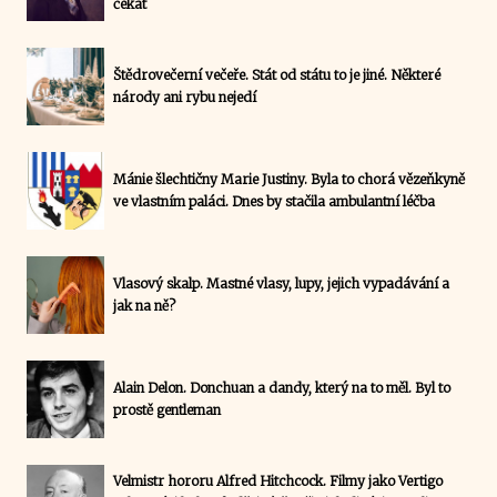
čekat
Štědrovečerní večeře. Stát od státu to je jiné. Některé
národy ani rybu nejedí
Mánie šlechtičny Marie Justiny. Byla to chorá vězeňkyně
ve vlastním paláci. Dnes by stačila ambulantní léčba
Vlasový skalp. Mastné vlasy, lupy, jejich vypadávání a
jak na ně?
Alain Delon. Donchuan a dandy, který na to měl. Byl to
prostě gentleman
Velmistr hororu Alfred Hitchcock. Filmy jako Vertigo