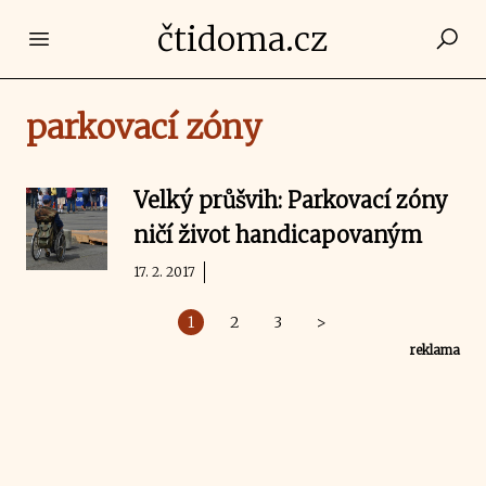
čtidoma.cz
Open main menu
parkovací zóny
Velký průšvih: Parkovací zóny
ničí život handicapovaným
17. 2. 2017
1
2
3
>
reklama