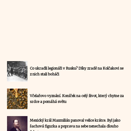
Co ukradli legionáři v Rusku? Díky zradě na Kolčakovi se
z nich stali boháči
Včelařovo vyznání. Koníček na celý život, který chytne za
srdce a pomáhá světu
Mexický král Maxmilián panoval velice krátce. Byl jako
šachová figurka a poprava na sebe nenechala dlouho