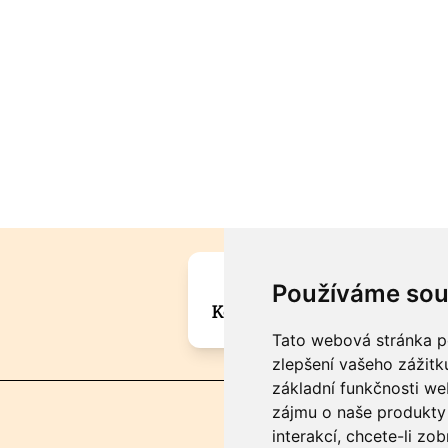
Máte zajímavou informa
Používáme sou
Kontaktujte šéfredaktora Mar
Tato webová stránka po
zlepšení vašeho zážitku
základní funkčnosti w
zájmu o naše produkty 
interakcí
,
chcete-li zob