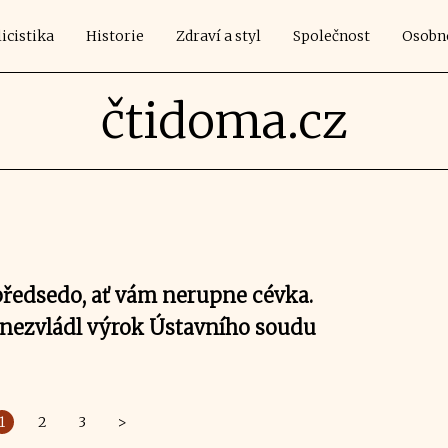
icistika
Historie
Zdraví a styl
Společnost
Osobn
čtidoma.cz
 předsedo, ať vám nerupne cévka.
 nezvládl výrok Ústavního soudu
1
2
3
>