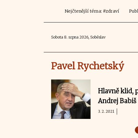
Nejčtenější téma: #zdraví
Publ
Sobota 8. srpna 2026, Soběslav
Pavel Rychetský
Hlavně klid,
Andrej Babiš
3. 2. 2021