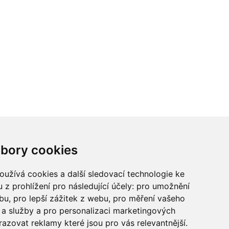
ci? Chcete spolupracovat?
bory cookies
tina Chalupu:
chalupa@ctidoma.cz
užívá cookies a další sledovací technologie ke
 z prohlížení pro následující účely:
pro umožnění
ebu
,
pro lepší zážitek z webu
,
pro měření vašeho
a služby a pro personalizaci marketingových
razovat reklamy které jsou pro vás relevantnější
.