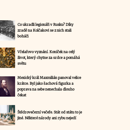
Co ukradli legionáři v Rusku? Díky
zradě na Kolčakovi se z nich stali
boháči
Včelařovo vyznání. Koníček na celý
život, který chytne za srdce a pomáhá
světu
Mexický král Maxmilián panoval velice
krátce. Byl jako šachová figurka a
poprava na sebe nenechala dlouho
čekat
Štědrovečerní večeře. Stát od státu to je
jiné. Některé národy ani rybu nejedí