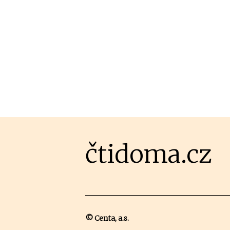
čtidoma.cz
© Centa, a.s.