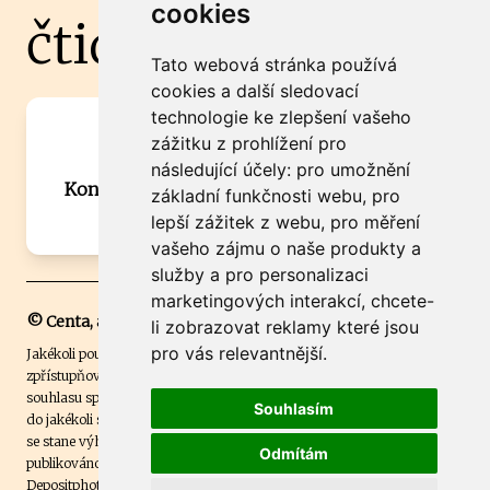
cookies
čtidoma.cz
Tato webová stránka používá
cookies a další sledovací
technologie ke zlepšení vašeho
Máte zajímavou informaci? Chcete
zážitku z prohlížení pro
spolupracovat?
následující účely:
pro umožnění
Kontaktujte šéfredaktora Martina Chalupu:
základní funkčnosti webu
,
pro
chalupa@ctidoma.cz
lepší zážitek z webu
,
pro měření
vašeho zájmu o naše produkty a
služby a pro personalizaci
marketingových interakcí
,
chcete-
© Centa, a.s.
li zobrazovat reklamy které jsou
pro vás relevantnější
.
Jakékoli použití obsahu včetně převzetí, šíření či dalšího užití a
zpřístupňování textových či obrazových materiálů bez písemného
souhlasu společnosti Centa,a.s. je zakázáno. Čtenář svým přihlášením
Souhlasím
do jakékoli soutěže na našem webu dává souhlas s tím, že v případě, že
se stane výhercem této soutěže, může být jeho jméno na webu
Odmítám
publikováno. Centa, a.s. využívala licenci ČTK a využívá fotografie z
Depositphotos
.