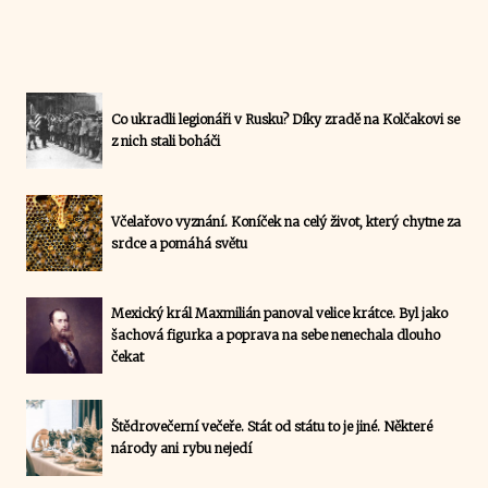
Co ukradli legionáři v Rusku? Díky zradě na Kolčakovi se
z nich stali boháči
Včelařovo vyznání. Koníček na celý život, který chytne za
srdce a pomáhá světu
Mexický král Maxmilián panoval velice krátce. Byl jako
šachová figurka a poprava na sebe nenechala dlouho
čekat
Štědrovečerní večeře. Stát od státu to je jiné. Některé
národy ani rybu nejedí