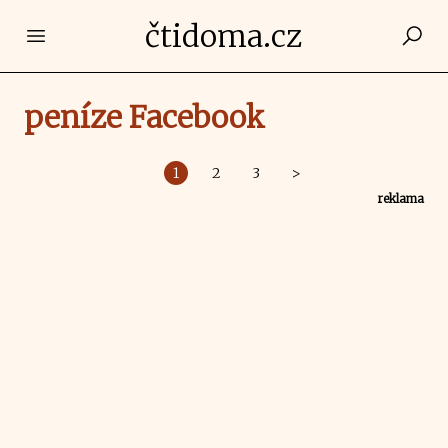
čtidoma.cz
Open main menu
peníze Facebook
1
2
3
>
reklama