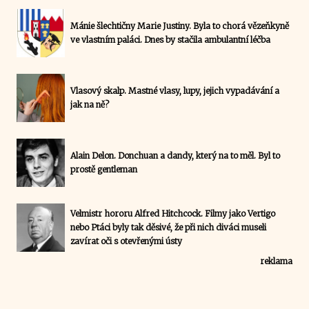
Mánie šlechtičny Marie Justiny. Byla to chorá vězeňkyně
ve vlastním paláci. Dnes by stačila ambulantní léčba
Vlasový skalp. Mastné vlasy, lupy, jejich vypadávání a
jak na ně?
Alain Delon. Donchuan a dandy, který na to měl. Byl to
prostě gentleman
Velmistr hororu Alfred Hitchcock. Filmy jako Vertigo
nebo Ptáci byly tak děsivé, že při nich diváci museli
zavírat oči s otevřenými ústy
reklama