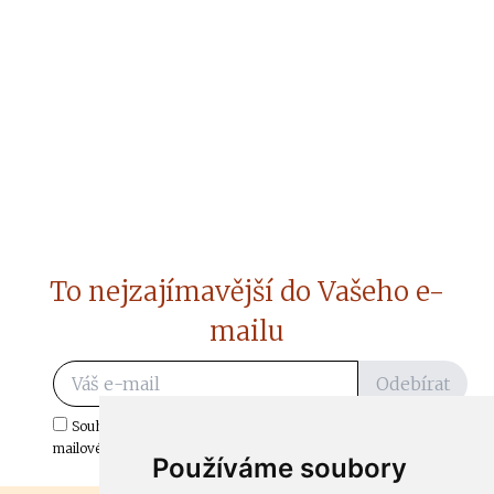
To nejzajímavější do Vašeho e-
mailu
Odebírat
Souhlasím s odběrem důležitých zpráv ze ČtiDoma.cz do mé e-
mailové schránky.
Používáme soubory