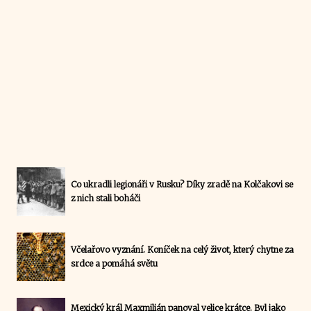
Co ukradli legionáři v Rusku? Díky zradě na Kolčakovi se
z nich stali boháči
Včelařovo vyznání. Koníček na celý život, který chytne za
srdce a pomáhá světu
Mexický král Maxmilián panoval velice krátce. Byl jako