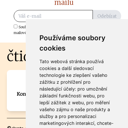
mailu
Odebírat
Souhlasím s odběrem důležitých zpráv ze ČtiDoma.cz do mé e-
mailové schránky.
Používáme soubory
cookies
čtidoma.cz
Tato webová stránka používá
cookies a další sledovací
technologie ke zlepšení vašeho
Máte zajímavou informaci? Chcete
zážitku z prohlížení pro
spolupracovat?
následující účely:
pro umožnění
Kontaktujte šéfredaktora Martina Chalupu:
základní funkčnosti webu
,
pro
chalupa@ctidoma.cz
lepší zážitek z webu
,
pro měření
vašeho zájmu o naše produkty a
služby a pro personalizaci
marketingových interakcí
,
chcete-