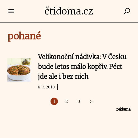
čtidoma.cz
Open main menu
pohané
Velikonoční nádivka: V Česku
bude letos málo kopřiv. Péct
jde ale i bez nich
8. 3. 2018
1
2
3
>
reklama