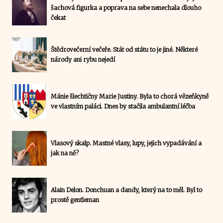
šachová figurka a poprava na sebe nenechala dlouho
čekat
Štědrovečerní večeře. Stát od státu to je jiné. Některé
národy ani rybu nejedí
Mánie šlechtičny Marie Justiny. Byla to chorá vězeňkyně
ve vlastním paláci. Dnes by stačila ambulantní léčba
Vlasový skalp. Mastné vlasy, lupy, jejich vypadávání a
jak na ně?
Alain Delon. Donchuan a dandy, který na to měl. Byl to
prostě gentleman