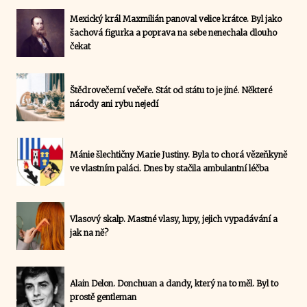
Mexický král Maxmilián panoval velice krátce. Byl jako
šachová figurka a poprava na sebe nenechala dlouho
čekat
Štědrovečerní večeře. Stát od státu to je jiné. Některé
národy ani rybu nejedí
Mánie šlechtičny Marie Justiny. Byla to chorá vězeňkyně
ve vlastním paláci. Dnes by stačila ambulantní léčba
Vlasový skalp. Mastné vlasy, lupy, jejich vypadávání a
jak na ně?
Alain Delon. Donchuan a dandy, který na to měl. Byl to
prostě gentleman