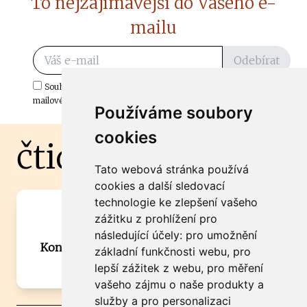
To nejzajímavější do Vašeho e-
mailu
Odebírat
Souhlasím s odběrem důležitých zpráv ze ČtiDoma.cz do mé e-
mailové schránky.
Používáme soubory
cookies
čtidoma.cz
Tato webová stránka používá
cookies a další sledovací
technologie ke zlepšení vašeho
Máte zajímavou informaci? Chcete
zážitku z prohlížení pro
spolupracovat?
následující účely:
pro umožnění
Kontaktujte šéfredaktora Martina Chalupu:
základní funkčnosti webu
,
pro
chalupa@ctidoma.cz
lepší zážitek z webu
,
pro měření
vašeho zájmu o naše produkty a
služby a pro personalizaci