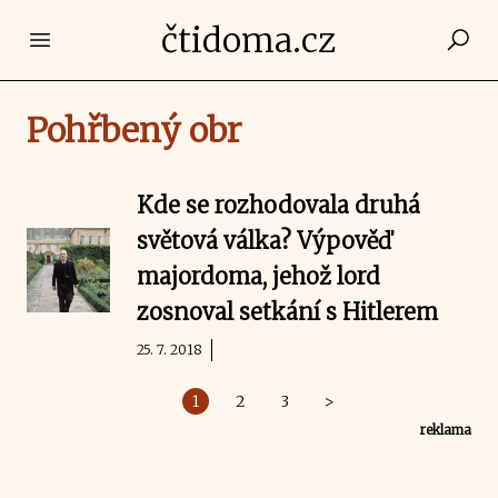
čtidoma.cz
Open main menu
Pohřbený obr
Kde se rozhodovala druhá
světová válka? Výpověď
majordoma, jehož lord
zosnoval setkání s Hitlerem
25. 7. 2018
1
2
3
>
reklama