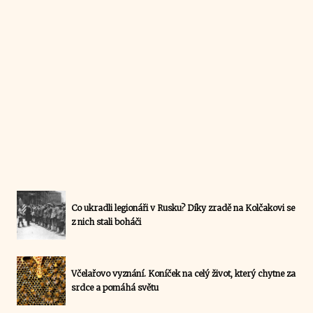
Co ukradli legionáři v Rusku? Díky zradě na Kolčakovi se
z nich stali boháči
Včelařovo vyznání. Koníček na celý život, který chytne za
srdce a pomáhá světu