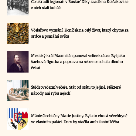
Co ukradli legionáři v Rusku? Díky zradě na Kolčakovi se
z nich stali boháči
Včelařovo vyznání. Koníček na celý život, který chytne za
srdce a pomáhá světu
Mexický král Maxmilián panoval velice krátce. Byl jako
šachová figurka a poprava na sebe nenechala dlouho
čekat
Štědrovečerní večeře. Stát od státu to je jiné. Některé
národy ani rybu nejedí
Mánie šlechtičny Marie Justiny. Byla to chorá vězeňkyně
ve vlastním paláci. Dnes by stačila ambulantní léčba