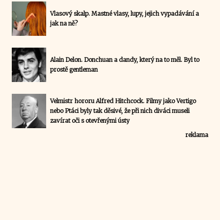
Vlasový skalp. Mastné vlasy, lupy, jejich vypadávání a
jak na ně?
Alain Delon. Donchuan a dandy, který na to měl. Byl to
prostě gentleman
Velmistr hororu Alfred Hitchcock. Filmy jako Vertigo
nebo Ptáci byly tak děsivé, že při nich diváci museli
zavírat oči s otevřenými ústy
reklama