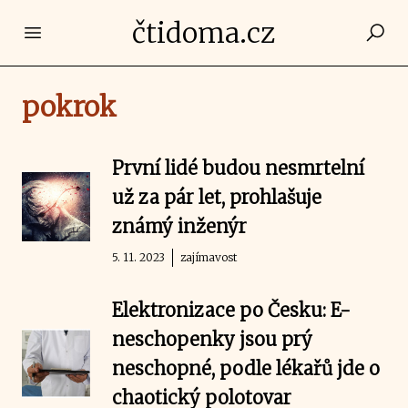
čtidoma.cz
Open main menu
pokrok
První lidé budou nesmrtelní
už za pár let, prohlašuje
známý inženýr
5. 11. 2023
zajímavost
Elektronizace po Česku: E-
neschopenky jsou prý
neschopné, podle lékařů jde o
chaotický polotovar