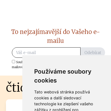
To nejzajímavější do Vašeho e-
mailu
Odebírat
Souhlasím s odběrem důležitých zpráv ze ČtiDoma.cz do mé e-
mailové schránky.
Používáme soubory
cookies
čtidoma.cz
Tato webová stránka používá
cookies a další sledovací
technologie ke zlepšení vašeho
Máte zajímavou informaci? Chcete
zážitku z prohlížení pro