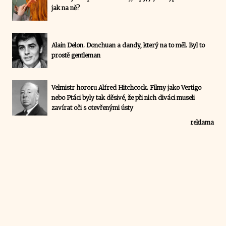
jak na ně?
Alain Delon. Donchuan a dandy, který na to měl. Byl to
prostě gentleman
Velmistr hororu Alfred Hitchcock. Filmy jako Vertigo
nebo Ptáci byly tak děsivé, že při nich diváci museli
zavírat oči s otevřenými ústy
reklama