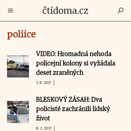
čtidoma.cz
Open main menu
poliice
VIDEO: Hromadná nehoda
policejní kolony si vyžádala
deset zraněných
3. 8. 2017
BLESKOVÝ ZÁSAH: Dva
policisté zachránili lidský
život
8. 2. 2017