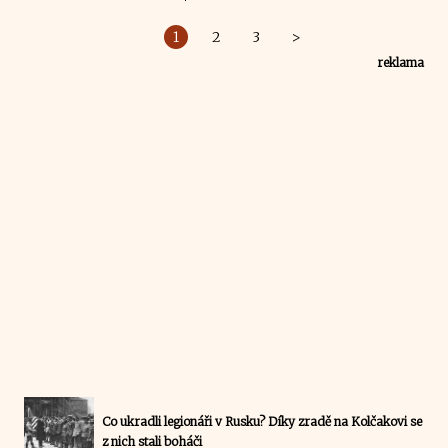
1
2
3
>
reklama
Co ukradli legionáři v Rusku? Díky zradě na Kolčakovi se
z nich stali boháči