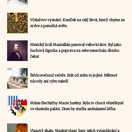
Včelařovo vyznání. Koníček na celý život, který chytne za
srdce a pomáhá světu
Mexický král Maxmilián panoval velice krátce. Byl jako
šachová figurka a poprava na sebe nenechala dlouho
čekat
Štědrovečerní večeře. Stát od státu to je jiné. Některé
národy ani rybu nejedí
Mánie šlechtičny Marie Justiny. Byla to chorá vězeňkyně
ve vlastním paláci. Dnes by stačila ambulantní léčba
Vlasový skalp. Mastné vlasy, lupy, jejich vypadávání a