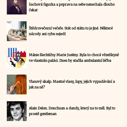
šachová figurka a poprava na sebe nenechala dlouho
čekat
Štědrovečerní večeře. Stát od státu to je jiné. Některé
národy ani rybu nejedí
Mánie šlechtičny Marie Justiny. Byla to chorá vězeňkyně
ve vlastním paláci. Dnes by stačila ambulantní léčba
Vlasový skalp. Mastné vlasy, lupy, jejich vypadávání a
jak na ně?
Alain Delon. Donchuan a dandy, který na to měl. Byl to
prostě gentleman