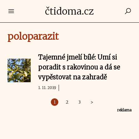
čtidoma.cz
Open main menu
poloparazit
Tajemné jmelí bílé: Umí si
poradit s rakovinou a dá se
vypěstovat na zahradě
1. 11. 2019
1
2
3
>
reklama