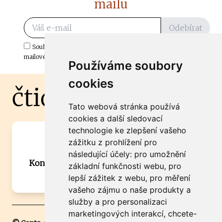
mailu
Odebírat
Souhlasím s odběrem důležitých zpráv ze ČtiDoma.cz do mé e-
mailové schránky.
Používáme soubory
cookies
čtidoma.cz
Tato webová stránka používá
cookies a další sledovací
technologie ke zlepšení vašeho
Máte zajímavou informaci? Chcete
zážitku z prohlížení pro
spolupracovat?
následující účely:
pro umožnění
Kontaktujte šéfredaktora Martina Chalupu:
základní funkčnosti webu
,
pro
chalupa@ctidoma.cz
lepší zážitek z webu
,
pro měření
vašeho zájmu o naše produkty a
služby a pro personalizaci
marketingových interakcí
,
chcete-