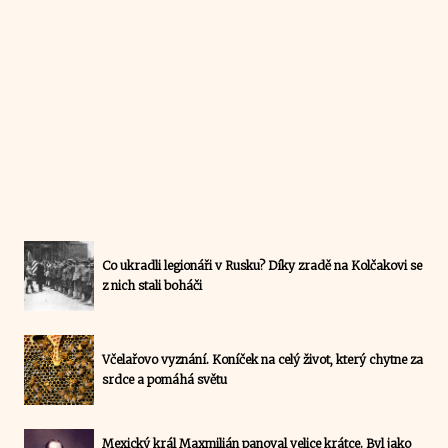
Co ukradli legionáři v Rusku? Díky zradě na Kolčakovi se
z nich stali boháči
Včelařovo vyznání. Koníček na celý život, který chytne za
srdce a pomáhá světu
Mexický král Maxmilián panoval velice krátce. Byl jako