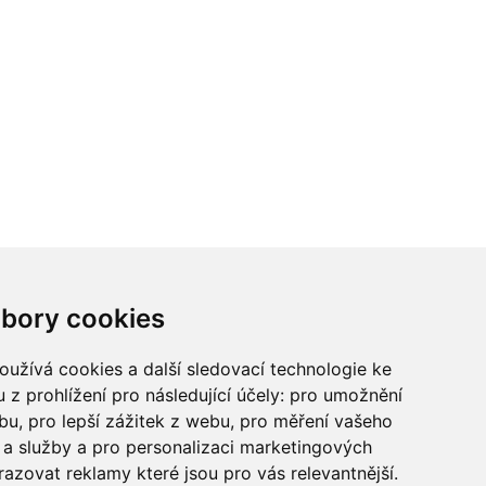
ci? Chcete spolupracovat?
bory cookies
tina Chalupu:
chalupa@ctidoma.cz
užívá cookies a další sledovací technologie ke
 z prohlížení pro následující účely:
pro umožnění
ebu
,
pro lepší zážitek z webu
,
pro měření vašeho
a služby a pro personalizaci marketingových
razovat reklamy které jsou pro vás relevantnější
.