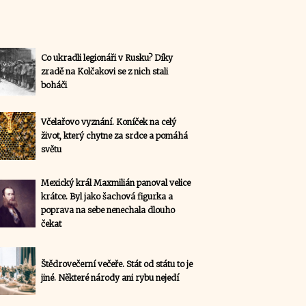
Co ukradli legionáři v Rusku? Díky
zradě na Kolčakovi se z nich stali
boháči
Včelařovo vyznání. Koníček na celý
život, který chytne za srdce a pomáhá
světu
Mexický král Maxmilián panoval velice
krátce. Byl jako šachová figurka a
poprava na sebe nenechala dlouho
čekat
Štědrovečerní večeře. Stát od státu to je
jiné. Některé národy ani rybu nejedí