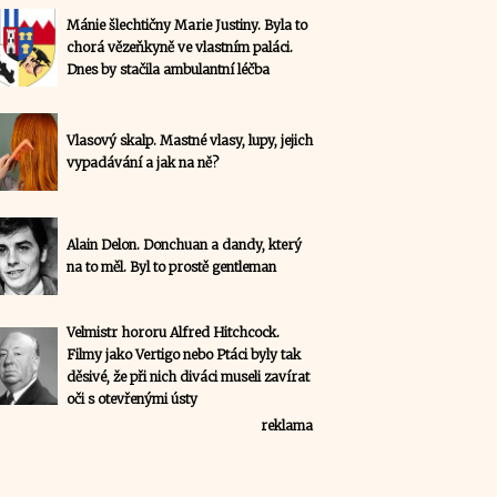
Mánie šlechtičny Marie Justiny. Byla to
chorá vězeňkyně ve vlastním paláci.
Dnes by stačila ambulantní léčba
Vlasový skalp. Mastné vlasy, lupy, jejich
vypadávání a jak na ně?
Alain Delon. Donchuan a dandy, který
na to měl. Byl to prostě gentleman
Velmistr hororu Alfred Hitchcock.
Filmy jako Vertigo nebo Ptáci byly tak
děsivé, že při nich diváci museli zavírat
oči s otevřenými ústy
reklama