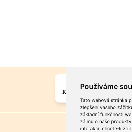
Máte zajímavou informa
Používáme sou
Kontaktujte šéfredaktora Mar
Tato webová stránka po
zlepšení vašeho zážitku
základní funkčnosti w
zájmu o naše produkty 
interakcí
,
chcete-li zob