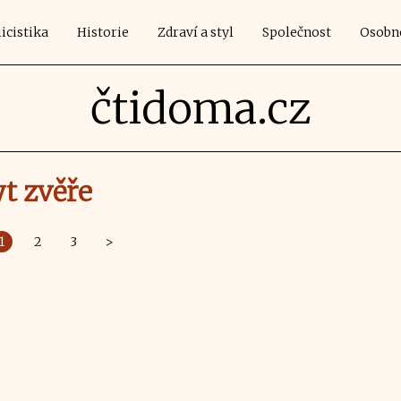
icistika
Historie
Zdraví a styl
Společnost
Osobn
čtidoma.cz
t zvěře
1
2
3
>