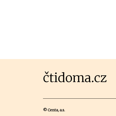
čtidoma.cz
© Centa, a.s.