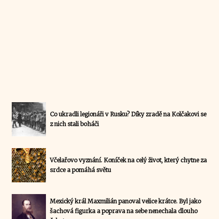
Co ukradli legionáři v Rusku? Díky zradě na Kolčakovi se
z nich stali boháči
Včelařovo vyznání. Koníček na celý život, který chytne za
srdce a pomáhá světu
Mexický král Maxmilián panoval velice krátce. Byl jako
šachová figurka a poprava na sebe nenechala dlouho