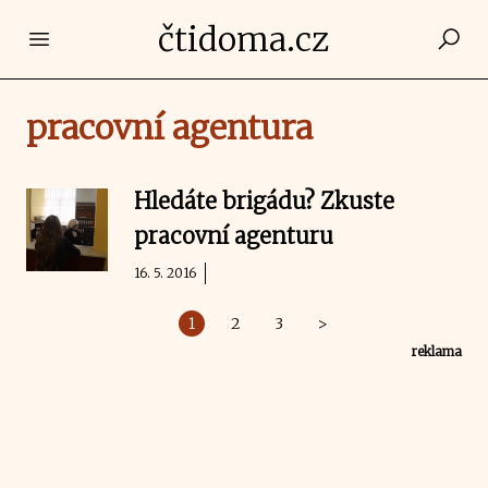
čtidoma.cz
Open main menu
pracovní agentura
Hledáte brigádu? Zkuste
pracovní agenturu
16. 5. 2016
1
2
3
>
reklama