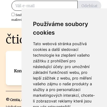
Odebírat
Souhlasím s odběrem důležitých zpráv ze ČtiDoma.cz do mé e-
mailové schránky.
Používáme soubory
cookies
čtidoma.cz
Tato webová stránka používá
cookies a další sledovací
technologie ke zlepšení vašeho
Máte zajímavou informaci? Chcete
zážitku z prohlížení pro
spolupracovat?
následující účely:
pro umožnění
Kontaktujte šéfredaktora Martina Chalupu:
základní funkčnosti webu
,
pro
chalupa@ctidoma.cz
lepší zážitek z webu
,
pro měření
vašeho zájmu o naše produkty a
služby a pro personalizaci
marketingových interakcí
,
chcete-
© Centa, a.s.
li zobrazovat reklamy které jsou
pro vás relevantnější
.
Jakékoli použití obsahu včetně převzetí, šíření či dalšího užití a