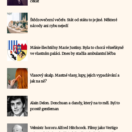
čekat
Štědrovečerní večeře. Stát od státu to je jiné. Některé
národy ani rybu nejedí
Mánie šlechtičny Marie Justiny. Byla to chorá vězeňkyně
ve vlastním paláci. Dnes by stačila ambulantní léčba
Vlasový skalp. Mastné vlasy, lupy, jejich vypadávání a
jak na ně?
Alain Delon. Donchuan a dandy, který na to měl. Byl to
prostě gentleman
Velmistr hororu Alfred Hitchcock. Filmy jako Vertigo