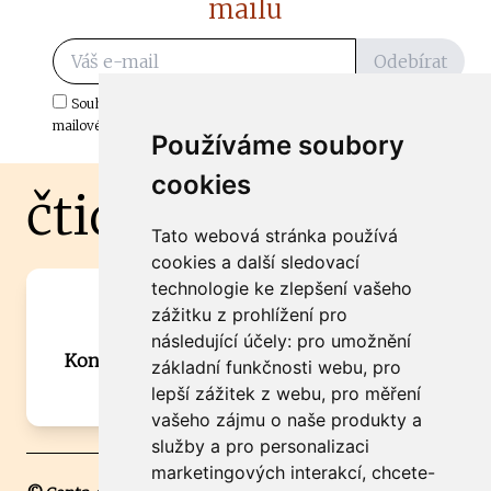
mailu
Odebírat
Souhlasím s odběrem důležitých zpráv ze ČtiDoma.cz do mé e-
mailové schránky.
Používáme soubory
cookies
čtidoma.cz
Tato webová stránka používá
cookies a další sledovací
technologie ke zlepšení vašeho
Máte zajímavou informaci? Chcete
zážitku z prohlížení pro
spolupracovat?
následující účely:
pro umožnění
Kontaktujte šéfredaktora Martina Chalupu:
základní funkčnosti webu
,
pro
chalupa@ctidoma.cz
lepší zážitek z webu
,
pro měření
vašeho zájmu o naše produkty a
služby a pro personalizaci
marketingových interakcí
,
chcete-