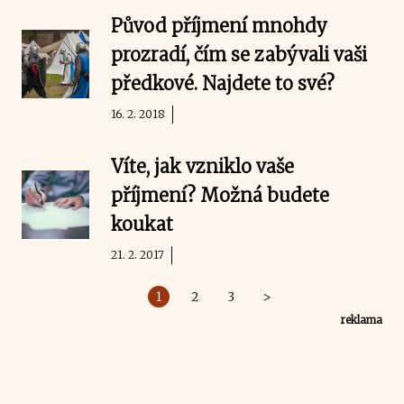
Původ příjmení mnohdy
prozradí, čím se zabývali vaši
předkové. Najdete to své?
16. 2. 2018
Víte, jak vzniklo vaše
příjmení? Možná budete
koukat
21. 2. 2017
1
2
3
>
reklama