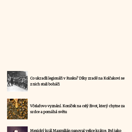
Co ukradli legionáři v Rusku? Díky zradě na Kolčakovi se
z nich stali boháči
Včelařovo vyznání. Koníček na celý život, který chytne za
srdce a pomáhá světu
Mexický král Maxmilián panoval velice krátce. Byl jako