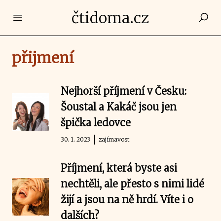
čtidoma.cz
Open main menu
přijmení
Nejhorší příjmení v Česku:
Šoustal a Kakáč jsou jen
špička ledovce
30. 1. 2023
zajímavost
Příjmení, která byste asi
nechtěli, ale přesto s nimi lidé
žijí a jsou na ně hrdí. Víte i o
dalších?