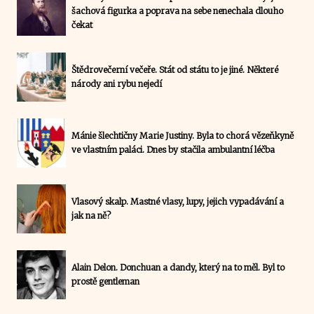
šachová figurka a poprava na sebe nenechala dlouho
čekat
Štědrovečerní večeře. Stát od státu to je jiné. Některé
národy ani rybu nejedí
Mánie šlechtičny Marie Justiny. Byla to chorá vězeňkyně
ve vlastním paláci. Dnes by stačila ambulantní léčba
Vlasový skalp. Mastné vlasy, lupy, jejich vypadávání a
jak na ně?
Alain Delon. Donchuan a dandy, který na to měl. Byl to
prostě gentleman