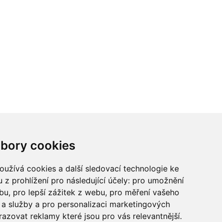
ci? Chcete spolupracovat?
bory cookies
tina Chalupu:
chalupa@ctidoma.cz
užívá cookies a další sledovací technologie ke
 z prohlížení pro následující účely:
pro umožnění
ebu
,
pro lepší zážitek z webu
,
pro měření vašeho
a služby a pro personalizaci marketingových
razovat reklamy které jsou pro vás relevantnější
.