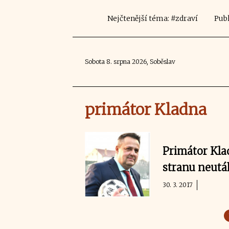
Nejčtenější téma: #zdraví
Publ
Sobota 8. srpna 2026, Soběslav
primátor Kladna
Primátor Klad
stranu neut
30. 3. 2017