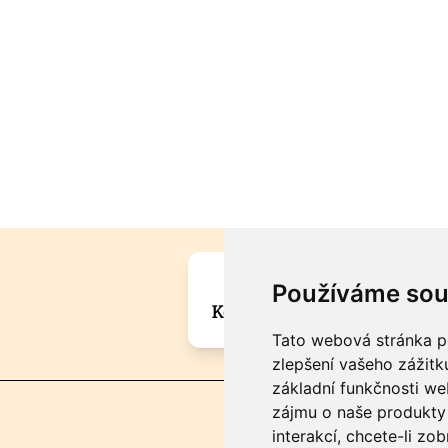
Máte zajímavou informa
Používáme sou
Kontaktujte šéfredaktora Mar
Tato webová stránka po
zlepšení vašeho zážitku
základní funkčnosti w
zájmu o naše produkty 
interakcí
,
chcete-li zob