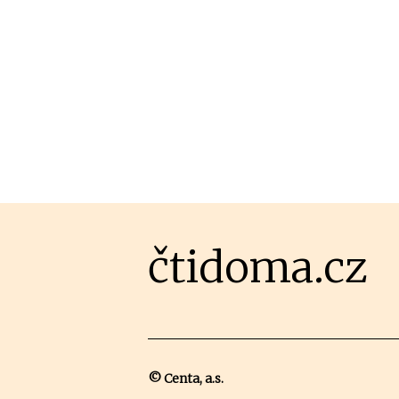
čtidoma.cz
© Centa, a.s.