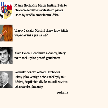
Mánie šlechtičny Marie Justiny. Byla to
chorá vězeňkyně ve vlastním paláci.
Dnes by stačila ambulantní léčba
Vlasový skalp. Mastné vlasy, lupy, jejich
vypadávání a jak na ně?
Alain Delon. Donchuan a dandy, který
na to měl. Byl to prostě gentleman
Velmistr hororu Alfred Hitchcock.
Filmy jako Vertigo nebo Ptáci byly tak
děsivé, že při nich diváci museli zavírat
oči s otevřenými ústy
reklama