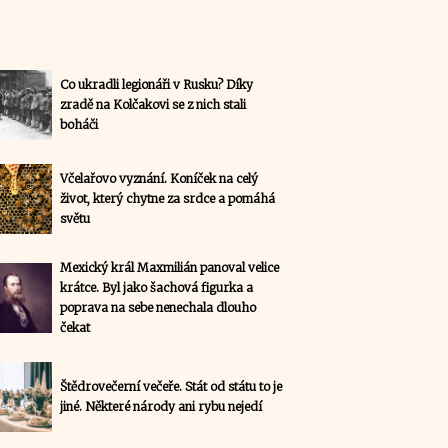
Co ukradli legionáři v Rusku? Díky
zradě na Kolčakovi se z nich stali
boháči
Včelařovo vyznání. Koníček na celý
život, který chytne za srdce a pomáhá
světu
Mexický král Maxmilián panoval velice
krátce. Byl jako šachová figurka a
poprava na sebe nenechala dlouho
čekat
Štědrovečerní večeře. Stát od státu to je
jiné. Některé národy ani rybu nejedí