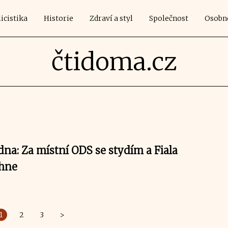
icistika
Historie
Zdraví a styl
Společnost
Osobn
čtidoma.cz
na: Za místní ODS se stydím a Fiala
áhne
1
2
3
>