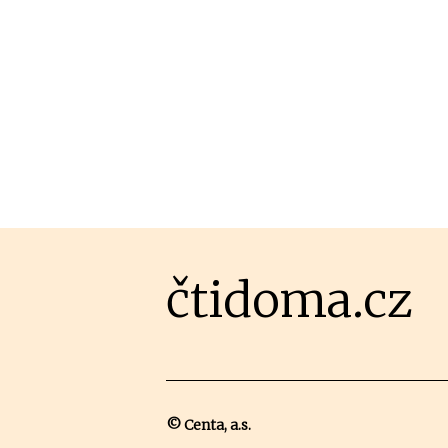
čtidoma.cz
© Centa, a.s.