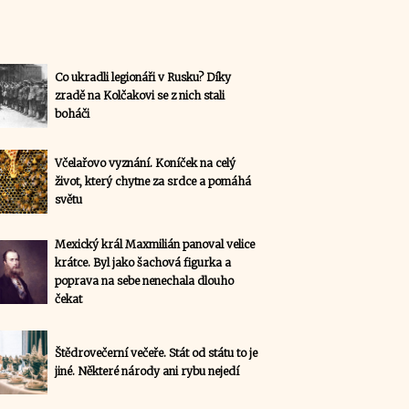
Co ukradli legionáři v Rusku? Díky
zradě na Kolčakovi se z nich stali
boháči
Včelařovo vyznání. Koníček na celý
život, který chytne za srdce a pomáhá
světu
Mexický král Maxmilián panoval velice
krátce. Byl jako šachová figurka a
poprava na sebe nenechala dlouho
čekat
Štědrovečerní večeře. Stát od státu to je
jiné. Některé národy ani rybu nejedí