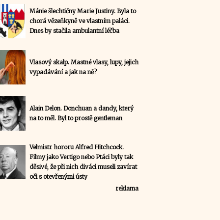
Mánie šlechtičny Marie Justiny. Byla to
chorá vězeňkyně ve vlastním paláci.
Dnes by stačila ambulantní léčba
Vlasový skalp. Mastné vlasy, lupy, jejich
vypadávání a jak na ně?
Alain Delon. Donchuan a dandy, který
na to měl. Byl to prostě gentleman
Velmistr hororu Alfred Hitchcock.
Filmy jako Vertigo nebo Ptáci byly tak
děsivé, že při nich diváci museli zavírat
oči s otevřenými ústy
reklama