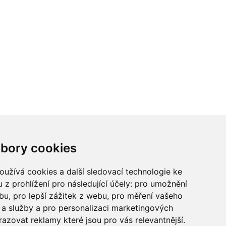
ci? Chcete spolupracovat?
bory cookies
tina Chalupu:
chalupa@ctidoma.cz
užívá cookies a další sledovací technologie ke
 z prohlížení pro následující účely:
pro umožnění
ebu
,
pro lepší zážitek z webu
,
pro měření vašeho
a služby a pro personalizaci marketingových
razovat reklamy které jsou pro vás relevantnější
.