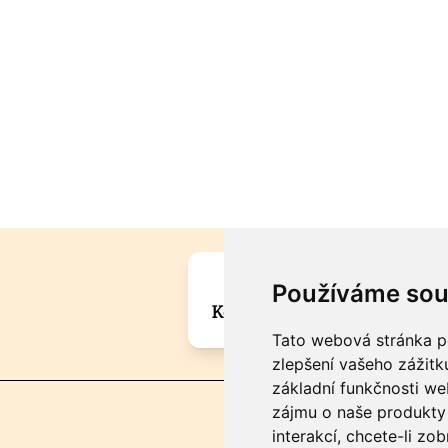
Máte zajímavou informa
Používáme sou
Kontaktujte šéfredaktora Mar
Tato webová stránka po
zlepšení vašeho zážitku
základní funkčnosti w
zájmu o naše produkty 
interakcí
,
chcete-li zob