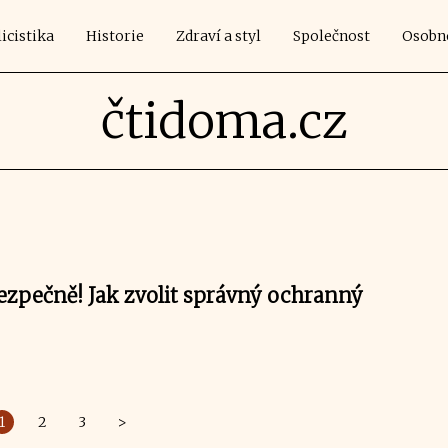
icistika
Historie
Zdraví a styl
Společnost
Osobn
čtidoma.cz
bezpečně! Jak zvolit správný ochranný
1
2
3
>