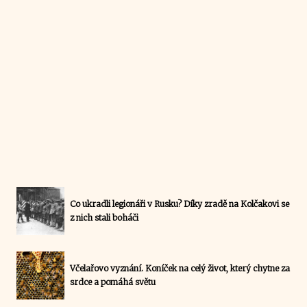
Co ukradli legionáři v Rusku? Díky zradě na Kolčakovi se
z nich stali boháči
Včelařovo vyznání. Koníček na celý život, který chytne za
srdce a pomáhá světu