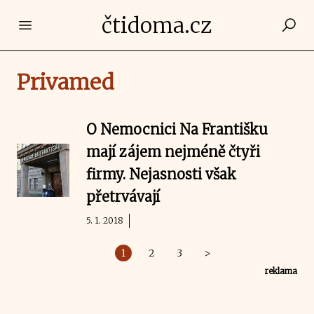
čtidoma.cz
Open main menu
Privamed
O Nemocnici Na Františku
mají zájem nejméně čtyři
firmy. Nejasnosti však
přetrvávají
5. 1. 2018
1
2
3
>
reklama