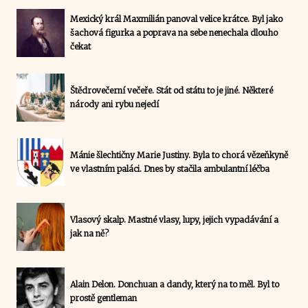
Mexický král Maxmilián panoval velice krátce. Byl jako
šachová figurka a poprava na sebe nenechala dlouho
čekat
Štědrovečerní večeře. Stát od státu to je jiné. Některé
národy ani rybu nejedí
Mánie šlechtičny Marie Justiny. Byla to chorá vězeňkyně
ve vlastním paláci. Dnes by stačila ambulantní léčba
Vlasový skalp. Mastné vlasy, lupy, jejich vypadávání a
jak na ně?
Alain Delon. Donchuan a dandy, který na to měl. Byl to
prostě gentleman