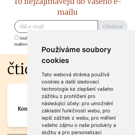
To nejzajímavější do Vašeho e-
mailu
Odebírat
Souhlasím s odběrem důležitých zpráv ze ČtiDoma.cz do mé e-
mailové schránky.
Používáme soubory
cookies
čtidoma.cz
Tato webová stránka používá
cookies a další sledovací
technologie ke zlepšení vašeho
Máte zajímavou informaci? Chcete
zážitku z prohlížení pro
spolupracovat?
následující účely:
pro umožnění
Kontaktujte šéfredaktora Martina Chalupu:
základní funkčnosti webu
,
pro
chalupa@ctidoma.cz
lepší zážitek z webu
,
pro měření
vašeho zájmu o naše produkty a
služby a pro personalizaci