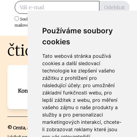
Odebírat
Souhlasím s odběrem důležitých zpráv ze ČtiDoma.cz do mé e-
mailové schránky.
Používáme soubory
cookies
čtidoma.cz
Tato webová stránka používá
cookies a další sledovací
technologie ke zlepšení vašeho
Máte zajímavou informaci? Chcete
zážitku z prohlížení pro
spolupracovat?
následující účely:
pro umožnění
Kontaktujte šéfredaktora Martina Chalupu:
základní funkčnosti webu
,
pro
chalupa@ctidoma.cz
lepší zážitek z webu
,
pro měření
vašeho zájmu o naše produkty a
služby a pro personalizaci
marketingových interakcí
,
chcete-
© Centa, a.s.
li zobrazovat reklamy které jsou
pro vás relevantnější
.
Jakékoli použití obsahu včetně převzetí, šíření či dalšího užití a