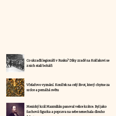
Co ukradli legionáři v Rusku? Díky zradě na Kolčakovi se
z nich stali boháči
Včelařovo vyznání. Koníček na celý život, který chytne za
srdce a pomáhá světu
Mexický král Maxmilián panoval velice krátce. Byl jako
šachová figurka a poprava na sebe nenechala dlouho