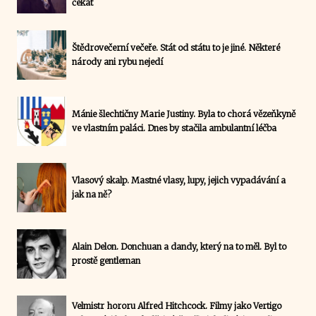
čekat
Štědrovečerní večeře. Stát od státu to je jiné. Některé
národy ani rybu nejedí
Mánie šlechtičny Marie Justiny. Byla to chorá vězeňkyně
ve vlastním paláci. Dnes by stačila ambulantní léčba
Vlasový skalp. Mastné vlasy, lupy, jejich vypadávání a
jak na ně?
Alain Delon. Donchuan a dandy, který na to měl. Byl to
prostě gentleman
Velmistr hororu Alfred Hitchcock. Filmy jako Vertigo