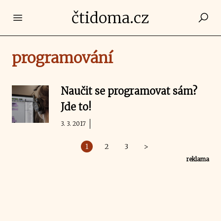
čtidoma.cz
Open main menu
programování
Naučit se programovat sám?
Jde to!
3. 3. 2017
1
2
3
>
reklama