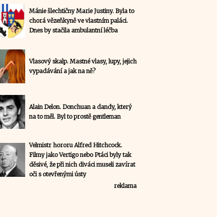
Mánie šlechtičny Marie Justiny. Byla to
chorá vězeňkyně ve vlastním paláci.
Dnes by stačila ambulantní léčba
Vlasový skalp. Mastné vlasy, lupy, jejich
vypadávání a jak na ně?
Alain Delon. Donchuan a dandy, který
na to měl. Byl to prostě gentleman
Velmistr hororu Alfred Hitchcock.
Filmy jako Vertigo nebo Ptáci byly tak
děsivé, že při nich diváci museli zavírat
oči s otevřenými ústy
reklama