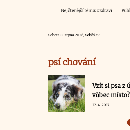
Nejčtenější téma: #zdraví
Publ
Sobota 8. srpna 2026, Soběslav
psí chování
Vzít si psa z 
vůbec místo?
12. 4. 2017