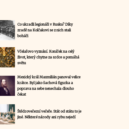
Co ukradli legionáři v Rusku? Díky
zradě na Kolčakovi se z nich stali
boháči
Včelařovo vyznání. Koníček na celý
život, který chytne za srdce a pomáhá
světu
Mexický král Maxmilián panoval velice
krátce. Byl jako šachová figurka a
poprava na sebe nenechala dlouho
čekat
Štědrovečerní večeře. Stát od státu to je
jiné. Některé národy ani rybu nejedí