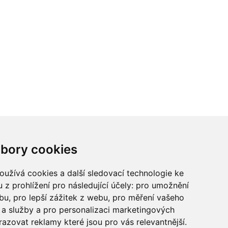
ci? Chcete spolupracovat?
bory cookies
tina Chalupu:
chalupa@ctidoma.cz
užívá cookies a další sledovací technologie ke
 z prohlížení pro následující účely:
pro umožnění
ebu
,
pro lepší zážitek z webu
,
pro měření vašeho
a služby a pro personalizaci marketingových
razovat reklamy které jsou pro vás relevantnější
.