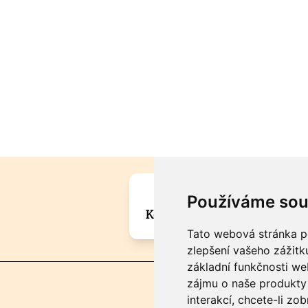
Máte zajímavou informa
Používáme sou
Kontaktujte šéfredaktora Mar
Tato webová stránka po
zlepšení vašeho zážitku
základní funkčnosti w
zájmu o naše produkty 
interakcí
,
chcete-li zob