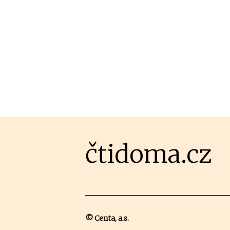
čtidoma.cz
© Centa, a.s.