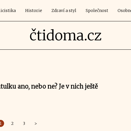
icistika
Historie
Zdraví a styl
Společnost
Osobn
čtidoma.cz
útulku ano, nebo ne? Je v nich ještě
1
2
3
>