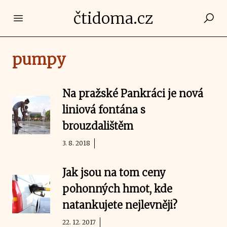
čtidoma.cz
Open main menu
pumpy
Na pražské Pankráci je nová
liniová fontána s
brouzdalištěm
3. 8. 2018
Jak jsou na tom ceny
pohonných hmot, kde
natankujete nejlevněji?
22. 12. 2017