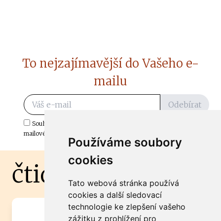
To nejzajímavější do Vašeho e-
mailu
Odebírat
Souhlasím s odběrem důležitých zpráv ze ČtiDoma.cz do mé e-
mailové schránky.
Používáme soubory
cookies
čtidoma.cz
Tato webová stránka používá
cookies a další sledovací
technologie ke zlepšení vašeho
Máte zajímavou informaci? Chcete
zážitku z prohlížení pro