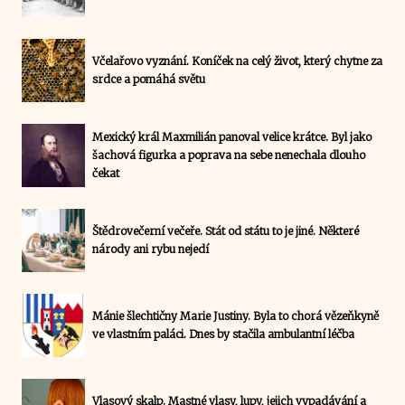
Včelařovo vyznání. Koníček na celý život, který chytne za
srdce a pomáhá světu
Mexický král Maxmilián panoval velice krátce. Byl jako
šachová figurka a poprava na sebe nenechala dlouho
čekat
Štědrovečerní večeře. Stát od státu to je jiné. Některé
národy ani rybu nejedí
Mánie šlechtičny Marie Justiny. Byla to chorá vězeňkyně
ve vlastním paláci. Dnes by stačila ambulantní léčba
Vlasový skalp. Mastné vlasy, lupy, jejich vypadávání a