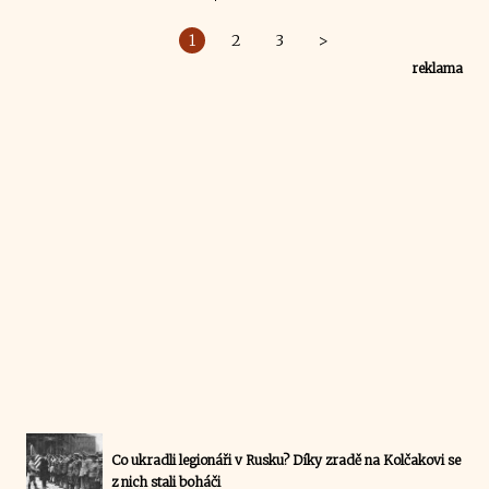
1
2
3
>
reklama
Co ukradli legionáři v Rusku? Díky zradě na Kolčakovi se
z nich stali boháči