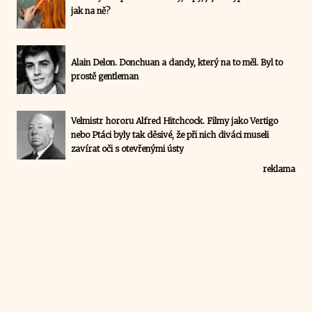
jak na ně?
Alain Delon. Donchuan a dandy, který na to měl. Byl to
prostě gentleman
Velmistr hororu Alfred Hitchcock. Filmy jako Vertigo
nebo Ptáci byly tak děsivé, že při nich diváci museli
zavírat oči s otevřenými ústy
reklama