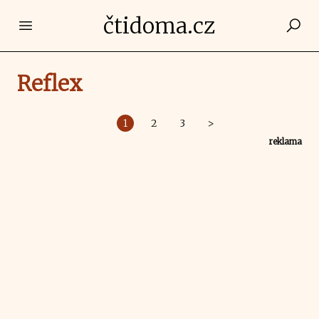
čtidoma.cz
Open main menu
Reflex
1
2
3
>
reklama