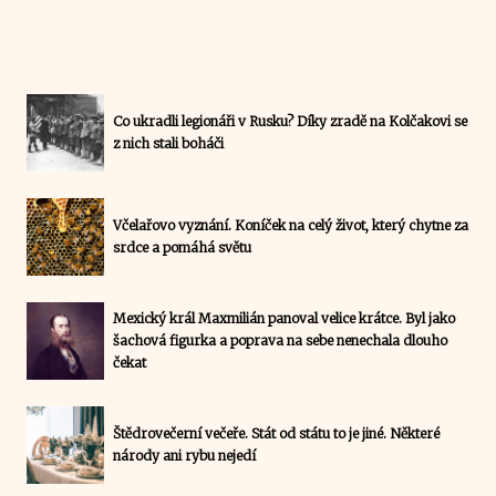
Co ukradli legionáři v Rusku? Díky zradě na Kolčakovi se
z nich stali boháči
Včelařovo vyznání. Koníček na celý život, který chytne za
srdce a pomáhá světu
Mexický král Maxmilián panoval velice krátce. Byl jako
šachová figurka a poprava na sebe nenechala dlouho
čekat
Štědrovečerní večeře. Stát od státu to je jiné. Některé
národy ani rybu nejedí