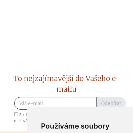
To nejzajímavější do Vašeho e-
mailu
Odebírat
Souhlasím s odběrem důležitých zpráv ze ČtiDoma.cz do mé e-
mailové schránky.
Používáme soubory