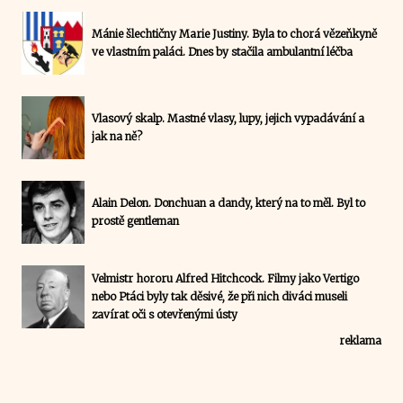
Mánie šlechtičny Marie Justiny. Byla to chorá vězeňkyně
ve vlastním paláci. Dnes by stačila ambulantní léčba
Vlasový skalp. Mastné vlasy, lupy, jejich vypadávání a
jak na ně?
Alain Delon. Donchuan a dandy, který na to měl. Byl to
prostě gentleman
Velmistr hororu Alfred Hitchcock. Filmy jako Vertigo
nebo Ptáci byly tak děsivé, že při nich diváci museli
zavírat oči s otevřenými ústy
reklama