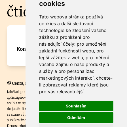
cookies
čtidoma.cz
Tato webová stránka používá
cookies a další sledovací
technologie ke zlepšení vašeho
Máte zajímavou informaci? Chcete
zážitku z prohlížení pro
spolupracovat?
následující účely:
pro umožnění
Kontaktujte šéfredaktora Martina Chalupu:
základní funkčnosti webu
,
pro
chalupa@ctidoma.cz
lepší zážitek z webu
,
pro měření
vašeho zájmu o naše produkty a
služby a pro personalizaci
marketingových interakcí
,
chcete-
© Centa, a.s.
li zobrazovat reklamy které jsou
pro vás relevantnější
.
Jakékoli použití obsahu včetně převzetí, šíření či dalšího užití a
zpřístupňování textových či obrazových materiálů bez písemného
souhlasu společnosti Centa,a.s. je zakázáno. Čtenář svým přihlášením
Souhlasím
do jakékoli soutěže na našem webu dává souhlas s tím, že v případě, že
se stane výhercem této soutěže, může být jeho jméno na webu
Odmítám
publikováno. Centa, a.s. využívala licenci ČTK a využívá fotografie z
Depositphotos
.