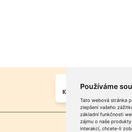
Máte zajímavou informa
Používáme sou
Kontaktujte šéfredaktora Mar
Tato webová stránka po
zlepšení vašeho zážitku
základní funkčnosti w
zájmu o naše produkty 
interakcí
,
chcete-li zob