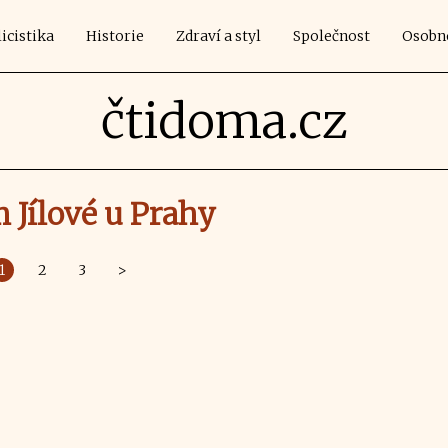
icistika
Historie
Zdraví a styl
Společnost
Osobn
čtidoma.cz
Jílové u Prahy
1
2
3
>