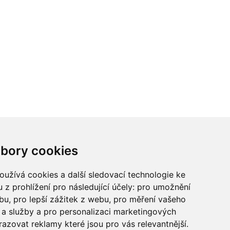
ci? Chcete spolupracovat?
bory cookies
tina Chalupu:
chalupa@ctidoma.cz
užívá cookies a další sledovací technologie ke
 z prohlížení pro následující účely:
pro umožnění
ebu
,
pro lepší zážitek z webu
,
pro měření vašeho
a služby a pro personalizaci marketingových
razovat reklamy které jsou pro vás relevantnější
.