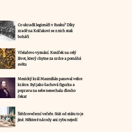
Co ukradli legionáři v Rusku? Díky
zradě na Kolčakovi se z nich stali
boháči
Včelařovo vyznání. Koníček na celý
život, který chytne za srdce a pomáhá
světu
Mexický král Maxmilián panoval velice
krátce. Byl jako šachová figurka a
poprava na sebe nenechala dlouho
čekat
Štědrovečerní večeře. Stát od státu to je
jiné. Některé národy ani rybu nejedí