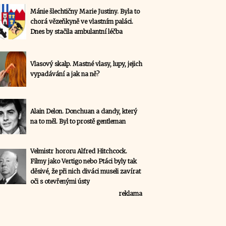
Mánie šlechtičny Marie Justiny. Byla to
chorá vězeňkyně ve vlastním paláci.
Dnes by stačila ambulantní léčba
Vlasový skalp. Mastné vlasy, lupy, jejich
vypadávání a jak na ně?
Alain Delon. Donchuan a dandy, který
na to měl. Byl to prostě gentleman
Velmistr hororu Alfred Hitchcock.
Filmy jako Vertigo nebo Ptáci byly tak
děsivé, že při nich diváci museli zavírat
oči s otevřenými ústy
reklama