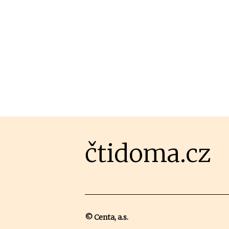
čtidoma.cz
© Centa, a.s.