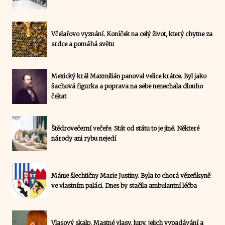
Včelařovo vyznání. Koníček na celý život, který chytne za
srdce a pomáhá světu
Mexický král Maxmilián panoval velice krátce. Byl jako
šachová figurka a poprava na sebe nenechala dlouho
čekat
Štědrovečerní večeře. Stát od státu to je jiné. Některé
národy ani rybu nejedí
Mánie šlechtičny Marie Justiny. Byla to chorá vězeňkyně
ve vlastním paláci. Dnes by stačila ambulantní léčba
Vlasový skalp. Mastné vlasy, lupy, jejich vypadávání a