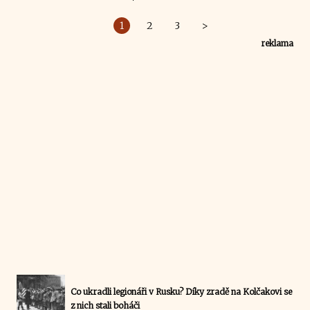
1
2
3
>
reklama
Co ukradli legionáři v Rusku? Díky zradě na Kolčakovi se
z nich stali boháči