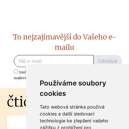
To nejzajímavější do Vašeho e-
mailu
Odebírat
Souhlasím s odběrem důležitých zpráv ze ČtiDoma.cz do mé e-
mailové schránky.
Používáme soubory
cookies
čtidoma.cz
Tato webová stránka používá
cookies a další sledovací
technologie ke zlepšení vašeho
Máte zajímavou informaci? Chcete
zážitku z prohlížení pro