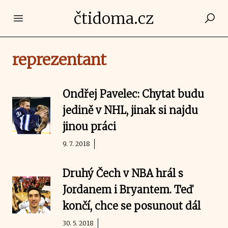
čtidoma.cz
Open main menu
reprezentant
Ondřej Pavelec: Chytat budu
jedině v NHL, jinak si najdu
jinou práci
9. 7. 2018
Druhý Čech v NBA hrál s
Jordanem i Bryantem. Teď
končí, chce se posunout dál
30. 5. 2018