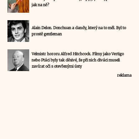
jak na ně?
Alain Delon. Donchuan a dandy, který na to měl. Byl to
prostě gentleman
Velmistr hororu Alfred Hitchcock. Filmy jako Vertigo
nebo Ptáci byly tak děsivé, že při nich diváci museli
zavírat oči s otevřenými ústy
reklama