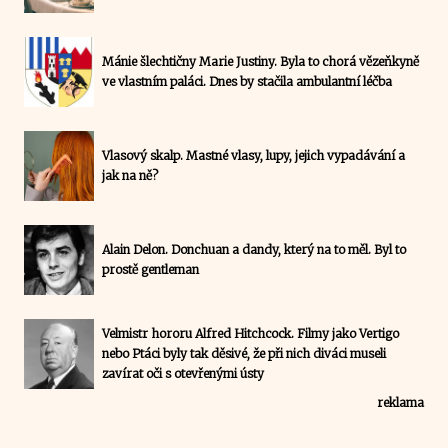
Mánie šlechtičny Marie Justiny. Byla to chorá vězeňkyně
ve vlastním paláci. Dnes by stačila ambulantní léčba
Vlasový skalp. Mastné vlasy, lupy, jejich vypadávání a
jak na ně?
Alain Delon. Donchuan a dandy, který na to měl. Byl to
prostě gentleman
Velmistr hororu Alfred Hitchcock. Filmy jako Vertigo
nebo Ptáci byly tak děsivé, že při nich diváci museli
zavírat oči s otevřenými ústy
reklama