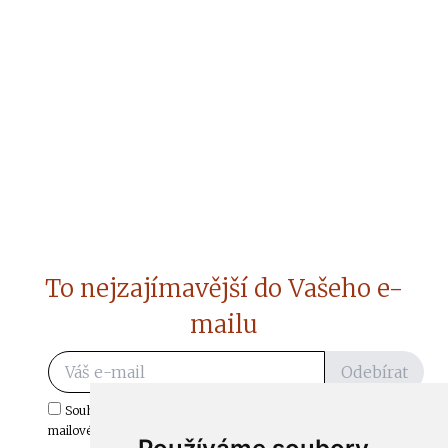
To nejzajímavější do Vašeho e-
mailu
Odebírat
Souhlasím s odběrem důležitých zpráv ze ČtiDoma.cz do mé e-
mailové schránky.