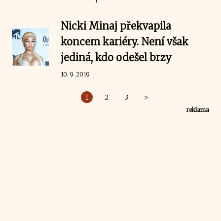
Nicki Minaj překvapila
koncem kariéry. Není však
jediná, kdo odešel brzy
10. 9. 2019
1
2
3
>
reklama