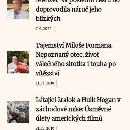
Menzel. Na poslední cestu ho
doprovodila náruč jeho
blízkých
7. 9. 2020
Tajemství Miloše Formana.
Nepoznaný otec, život
válečného sirotka i touha po
vítězství
11. 11. 2019
Létající žralok a Hulk Hogan v
záchodové míse: Úsměvné
úlety amerických filmů
31. 10. 2019