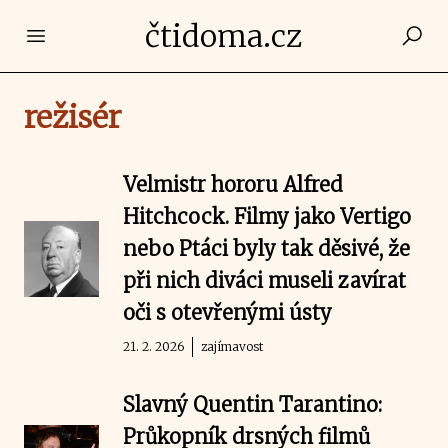
čtidoma.cz
Open main menu
režisér
Velmistr hororu Alfred
Hitchcock. Filmy jako Vertigo
nebo Ptáci byly tak děsivé, že
při nich diváci museli zavírat
oči s otevřenými ústy
21. 2. 2026
zajímavost
Slavný Quentin Tarantino:
Průkopník drsných filmů