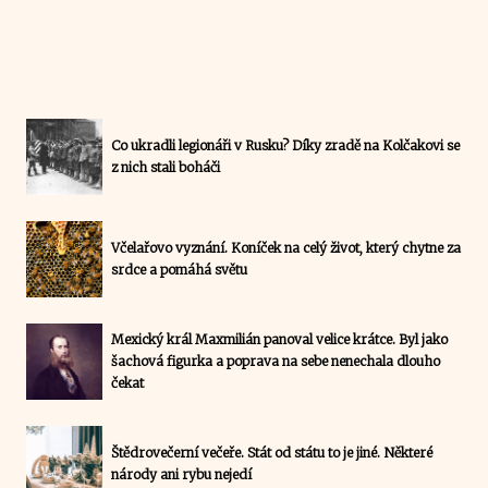
Co ukradli legionáři v Rusku? Díky zradě na Kolčakovi se
z nich stali boháči
Včelařovo vyznání. Koníček na celý život, který chytne za
srdce a pomáhá světu
Mexický král Maxmilián panoval velice krátce. Byl jako
šachová figurka a poprava na sebe nenechala dlouho
čekat
Štědrovečerní večeře. Stát od státu to je jiné. Některé
národy ani rybu nejedí