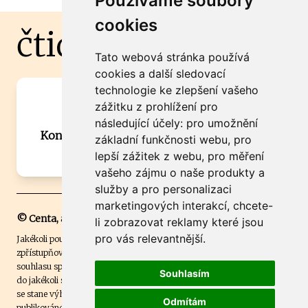
Používáme soubory
cookies
čtidoma.cz
Tato webová stránka používá
cookies a další sledovací
technologie ke zlepšení vašeho
Máte zajímavou informaci? Chcete
zážitku z prohlížení pro
spolupracovat?
následující účely:
pro umožnění
Kontaktujte šéfredaktora Martina Chalupu:
základní funkčnosti webu
,
pro
chalupa@ctidoma.cz
lepší zážitek z webu
,
pro měření
vašeho zájmu o naše produkty a
služby a pro personalizaci
marketingových interakcí
,
chcete-
© Centa, a.s.
li zobrazovat reklamy které jsou
pro vás relevantnější
.
Jakékoli použití obsahu včetně převzetí, šíření či dalšího užití a
zpřístupňování textových či obrazových materiálů bez písemného
souhlasu společnosti Centa,a.s. je zakázáno. Čtenář svým přihlášením
Souhlasím
do jakékoli soutěže na našem webu dává souhlas s tím, že v případě, že
se stane výhercem této soutěže, může být jeho jméno na webu
Odmítám
publikováno. Centa, a.s. využívala licenci ČTK a využívá fotografie z