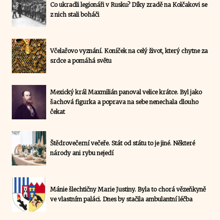
Co ukradli legionáři v Rusku? Díky zradě na Kolčakovi se
z nich stali boháči
Včelařovo vyznání. Koníček na celý život, který chytne za
srdce a pomáhá světu
Mexický král Maxmilián panoval velice krátce. Byl jako
šachová figurka a poprava na sebe nenechala dlouho
čekat
Štědrovečerní večeře. Stát od státu to je jiné. Některé
národy ani rybu nejedí
Mánie šlechtičny Marie Justiny. Byla to chorá vězeňkyně
ve vlastním paláci. Dnes by stačila ambulantní léčba