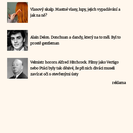
Vlasový skalp. Mastné vlasy, lupy, jejich vypadávání a
jak na ně?
Alain Delon. Donchuan a dandy, který na to měl. Byl to
prostě gentleman
Velmistr hororu Alfred Hitchcock. Filmy jako Vertigo
nebo Ptáci byly tak děsivé, že při nich diváci museli
zavírat oči s otevřenými ústy
reklama