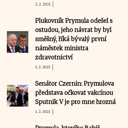
2. 2. 2021
Plukovník Prymula odešel s
ostudou, jeho návrat by byl
směšný, říká bývalý první
náměstek ministra
zdravotnictví
1. 2. 2021
Senátor Czernin: Prymulova
představa očkovat vakcínou
Sputnik V je pro mne hrozná
1. 2. 2021