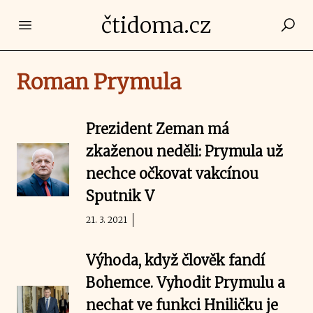
čtidoma.cz
Open main menu
Roman Prymula
Prezident Zeman má
zkaženou neděli: Prymula už
nechce očkovat vakcínou
Sputnik V
21. 3. 2021
Výhoda, když člověk fandí
Bohemce. Vyhodit Prymulu a
nechat ve funkci Hniličku je