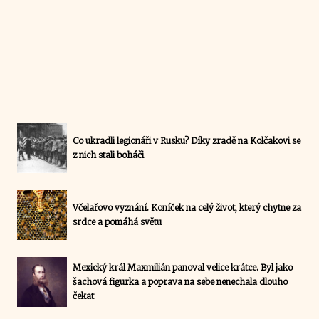
Co ukradli legionáři v Rusku? Díky zradě na Kolčakovi se
z nich stali boháči
Včelařovo vyznání. Koníček na celý život, který chytne za
srdce a pomáhá světu
Mexický král Maxmilián panoval velice krátce. Byl jako
šachová figurka a poprava na sebe nenechala dlouho
čekat