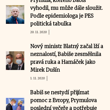
Prymula, kterého Babiš
vyhodil, mu může dále sloužit.
Podle epidemiologa je PES
politická tabulka
20. 11. 2020
Nový ministr Blatný začal lží a
neznalostí, Babiše zesměšnila
pravá ruka a Hamáček jako
Mirek Dušín
1. 11. 2020
Babiš se nestydí přijímat
pomoc z Evropy, Prymulova
poslední večeře a potřebuje