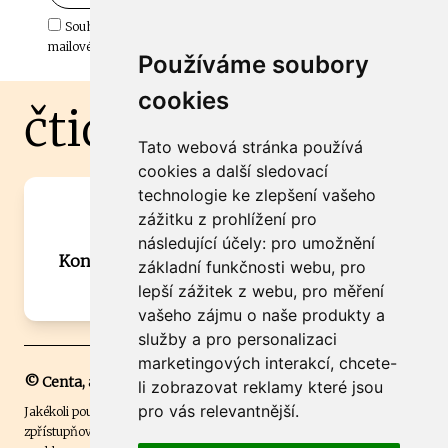
Souhlasím s odběrem důležitých zpráv ze ČtiDoma.cz do mé e-
mailové schránky.
Používáme soubory
cookies
čtidoma.cz
Tato webová stránka používá
cookies a další sledovací
technologie ke zlepšení vašeho
Máte zajímavou informaci? Chcete
zážitku z prohlížení pro
spolupracovat?
následující účely:
pro umožnění
Kontaktujte šéfredaktora Martina Chalupu:
základní funkčnosti webu
,
pro
chalupa@ctidoma.cz
lepší zážitek z webu
,
pro měření
vašeho zájmu o naše produkty a
služby a pro personalizaci
marketingových interakcí
,
chcete-
© Centa, a.s.
li zobrazovat reklamy které jsou
pro vás relevantnější
.
Jakékoli použití obsahu včetně převzetí, šíření či dalšího užití a
zpřístupňování textových či obrazových materiálů bez písemného