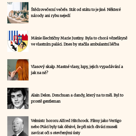
Štědrovečerní večeře. Stát od státu to je jiné. Některé
národy ani rybu nejedí
Mánie šlechtičny Marie Justiny. Byla to chorá vězeňkyně
ve vlastním paláci. Dnes by stačila ambulantní léčba
Vlasový skalp. Mastné vlasy, lupy, jejich vypadávání a
jak na ně?
Alain Delon. Donchuan a dandy, který na to měl. Byl to
prostě gentleman
Velmistr hororu Alfred Hitchcock. Filmy jako Vertigo
nebo Ptáci byly tak děsivé, že při nich diváci museli
zavírat oči s otevřenými ústy