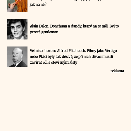
jak na ně?
Alain Delon. Donchuan a dandy, který na to měl. Byl to
prostě gentleman
Velmistr hororu Alfred Hitchcock. Filmy jako Vertigo
nebo Ptáci byly tak děsivé, že při nich diváci museli
zavírat oči s otevřenými ústy
reklama