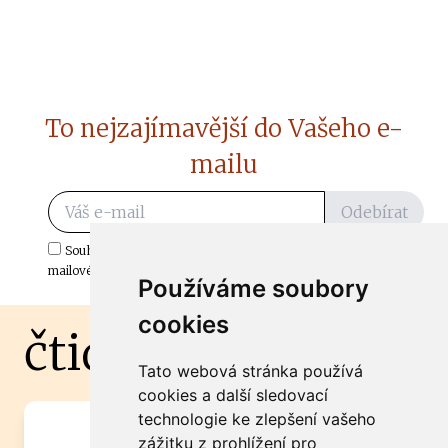
To nejzajímavější do Vašeho e-
mailu
Odebírat
Souhlasím s odběrem důležitých zpráv ze ČtiDoma.cz do mé e-
mailové schránky.
Používáme soubory
cookies
čtidoma.cz
Tato webová stránka používá
cookies a další sledovací
technologie ke zlepšení vašeho
Máte zajímavou informaci? Chcete
zážitku z prohlížení pro