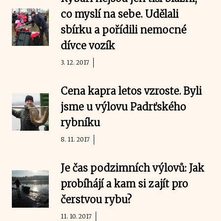
co myslí na sebe. Udělali
sbírku a pořídili nemocné
dívce vozík
3. 12. 2017
Cena kapra letos vzroste. Byli
jsme u výlovu Padrťského
rybníku
8. 11. 2017
Je čas podzimních výlovů: Jak
probíhájí a kam si zajít pro
čerstvou rybu?
11. 10. 2017