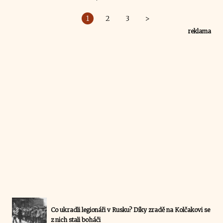
1
2
3
>
reklama
Co ukradli legionáři v Rusku? Díky zradě na Kolčakovi se
z nich stali boháči