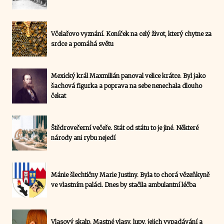
Včelařovo vyznání. Koníček na celý život, který chytne za
srdce a pomáhá světu
Mexický král Maxmilián panoval velice krátce. Byl jako
šachová figurka a poprava na sebe nenechala dlouho
čekat
Štědrovečerní večeře. Stát od státu to je jiné. Některé
národy ani rybu nejedí
Mánie šlechtičny Marie Justiny. Byla to chorá vězeňkyně
ve vlastním paláci. Dnes by stačila ambulantní léčba
Vlasový skalp. Mastné vlasy, lupy, jejich vypadávání a