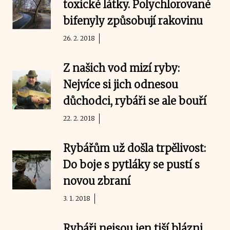
toxické látky. Polychlorované
bifenyly způsobují rakovinu
26. 2. 2018
Z našich vod mizí ryby:
Nejvíce si jich odnesou
důchodci, rybáři se ale bouří
22. 2. 2018
Rybářům už došla trpělivost:
Do boje s pytláky se pustí s
novou zbraní
3. 1. 2018
Rybáři nejsou jen tiší blázni,