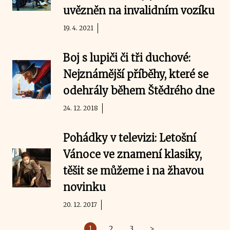
uvězněn na invalidním vozíku
19. 4. 2021
Boj s lupiči či tři duchové:
Nejznámější příběhy, které se
odehrály během Štědrého dne
24. 12. 2018
Pohádky v televizi: Letošní
Vánoce ve znamení klasiky,
těšit se můžeme i na žhavou
novinku
20. 12. 2017
1
2
3
>