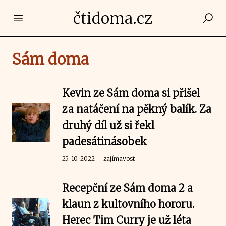
čtidoma.cz
Open main menu
Sám doma
Kevin ze Sám doma si přišel
za natáčení na pěkný balík. Za
druhý díl už si řekl
padesátinásobek
25. 10. 2022
zajímavost
Recepční ze Sám doma 2 a
klaun z kultovního hororu.
Herec Tim Curry je už léta