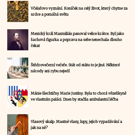
Včelařovo vyznání. Koníček na celý život, který chytne za
srdce a pomáhá světu
Mexický král Maxmilián panoval velice krátce. Byl jako
šachová figurka a poprava na sebe nenechala dlouho
čekat
Štědrovečerní večeře. Stát od státu to je jiné. Některé
národy ani rybu nejedí
Mánie šlechtičny Marie Justiny. Byla to chorá vězeňkyně
ve vlastním paláci. Dnes by stačila ambulantní léčba
Vlasový skalp. Mastné vlasy, lupy, jejich vypadávání a
jak na ně?