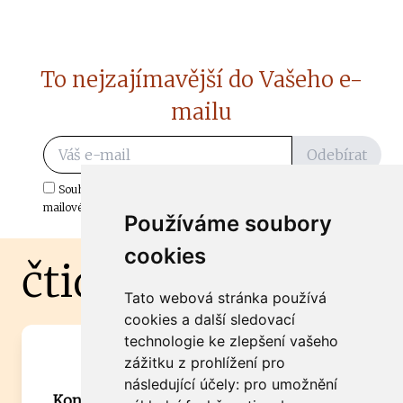
To nejzajímavější do Vašeho e-
mailu
Odebírat
Souhlasím s odběrem důležitých zpráv ze ČtiDoma.cz do mé e-
mailové schránky.
Používáme soubory
cookies
čtidoma.cz
Tato webová stránka používá
cookies a další sledovací
technologie ke zlepšení vašeho
Máte zajímavou informaci? Chcete
zážitku z prohlížení pro
spolupracovat?
následující účely:
pro umožnění
Kontaktujte šéfredaktora Martina Chalupu: