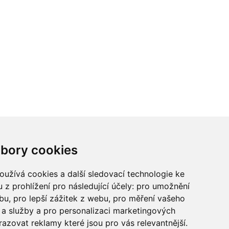
ci? Chcete spolupracovat?
bory cookies
tina Chalupu:
chalupa@ctidoma.cz
užívá cookies a další sledovací technologie ke
 z prohlížení pro následující účely:
pro umožnění
ebu
,
pro lepší zážitek z webu
,
pro měření vašeho
a služby a pro personalizaci marketingových
razovat reklamy které jsou pro vás relevantnější
.