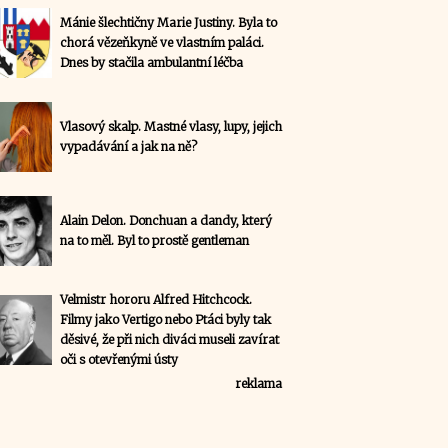
Mánie šlechtičny Marie Justiny. Byla to
chorá vězeňkyně ve vlastním paláci.
Dnes by stačila ambulantní léčba
Vlasový skalp. Mastné vlasy, lupy, jejich
vypadávání a jak na ně?
Alain Delon. Donchuan a dandy, který
na to měl. Byl to prostě gentleman
Velmistr hororu Alfred Hitchcock.
Filmy jako Vertigo nebo Ptáci byly tak
děsivé, že při nich diváci museli zavírat
oči s otevřenými ústy
reklama