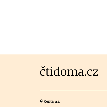
čtidoma.cz
© Centa, a.s.