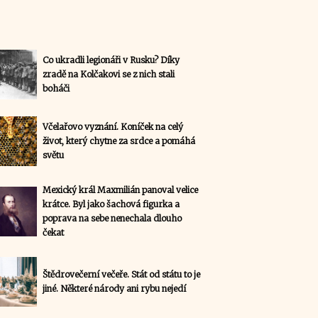
Co ukradli legionáři v Rusku? Díky
zradě na Kolčakovi se z nich stali
boháči
Včelařovo vyznání. Koníček na celý
život, který chytne za srdce a pomáhá
světu
Mexický král Maxmilián panoval velice
krátce. Byl jako šachová figurka a
poprava na sebe nenechala dlouho
čekat
Štědrovečerní večeře. Stát od státu to je
jiné. Některé národy ani rybu nejedí