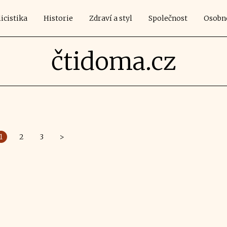
icistika
Historie
Zdraví a styl
Společnost
Osobn
čtidoma.cz
1
2
3
>