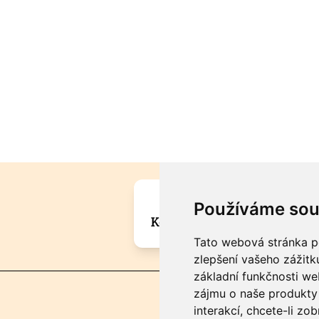
Máte zajímavou informa
Používáme sou
Kontaktujte šéfredaktora Mar
Tato webová stránka po
zlepšení vašeho zážitku
základní funkčnosti w
zájmu o naše produkty 
interakcí
,
chcete-li zob