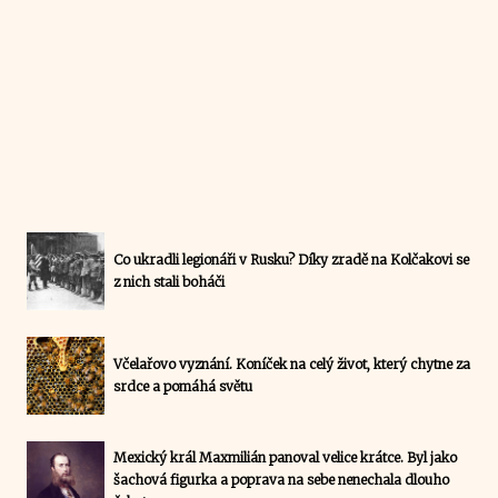
Co ukradli legionáři v Rusku? Díky zradě na Kolčakovi se
z nich stali boháči
Včelařovo vyznání. Koníček na celý život, který chytne za
srdce a pomáhá světu
Mexický král Maxmilián panoval velice krátce. Byl jako
šachová figurka a poprava na sebe nenechala dlouho