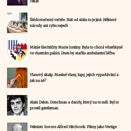
čekat
Štědrovečerní večeře. Stát od státu to je jiné. Některé
národy ani rybu nejedí
Mánie šlechtičny Marie Justiny. Byla to chorá vězeňkyně
ve vlastním paláci. Dnes by stačila ambulantní léčba
Vlasový skalp. Mastné vlasy, lupy, jejich vypadávání a
jak na ně?
Alain Delon. Donchuan a dandy, který na to měl. Byl to
prostě gentleman
Velmistr hororu Alfred Hitchcock. Filmy jako Vertigo