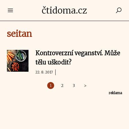
čtidoma.cz
Open main menu
seitan
Kontroverzní veganství. Může
tělu uškodit?
22. 8. 2017
1
2
3
>
reklama