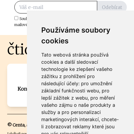
Odebírat
Souhlasím s odběrem důležitých zpráv ze ČtiDoma.cz do mé e-
mailové schránky.
Používáme soubory
cookies
čtidoma.cz
Tato webová stránka používá
cookies a další sledovací
technologie ke zlepšení vašeho
Máte zajímavou informaci? Chcete
zážitku z prohlížení pro
spolupracovat?
následující účely:
pro umožnění
Kontaktujte šéfredaktora Martina Chalupu:
základní funkčnosti webu
,
pro
chalupa@ctidoma.cz
lepší zážitek z webu
,
pro měření
vašeho zájmu o naše produkty a
služby a pro personalizaci
marketingových interakcí
,
chcete-
© Centa, a.s.
li zobrazovat reklamy které jsou
pro vás relevantnější
.
Jakékoli použití obsahu včetně převzetí, šíření či dalšího užití a