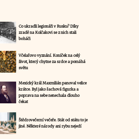
Co ukradli legionáři v Rusku? Díky
zradě na Kolčakovi se z nich stali
boháči
Včelařovo vyznání. Koníček na celý
život, který chytne za srdce a pomáhá
světu
Mexický král Maxmilián panoval velice
krátce. Byl jako šachová figurka a
poprava na sebe nenechala dlouho
čekat
Štědrovečerní večeře. Stát od státu to je
jiné. Některé národy ani rybu nejedí