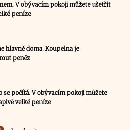
em. V obývacím pokoji můžete ušetřit
elké peníze
e hlavně doma. Koupelna je
rout peněz
o se počítá. V obývacím pokoji můžete
apivě velké peníze
1
2
3
>