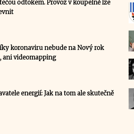
tečou odtokem. Provoz v koupelně lze
evnit
 Díky koronaviru nebude na Nový rok
j, ani videomapping
atele energií: Jak na tom ale skutečně