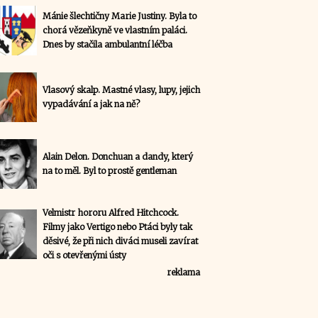
Mánie šlechtičny Marie Justiny. Byla to
chorá vězeňkyně ve vlastním paláci.
Dnes by stačila ambulantní léčba
Vlasový skalp. Mastné vlasy, lupy, jejich
vypadávání a jak na ně?
Alain Delon. Donchuan a dandy, který
na to měl. Byl to prostě gentleman
Velmistr hororu Alfred Hitchcock.
Filmy jako Vertigo nebo Ptáci byly tak
děsivé, že při nich diváci museli zavírat
oči s otevřenými ústy
reklama