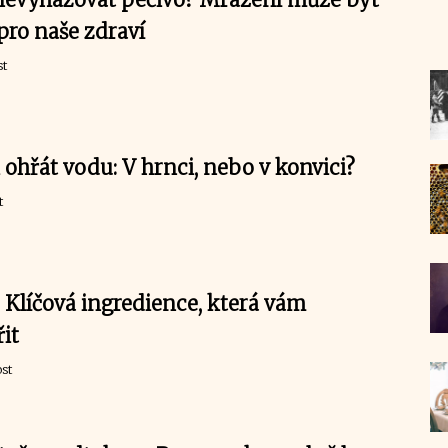
ro naše zdraví
st
i ohřát vodu: V hrnci, nebo v konvici?
t
 Klíčová ingredience, která vám
it
st