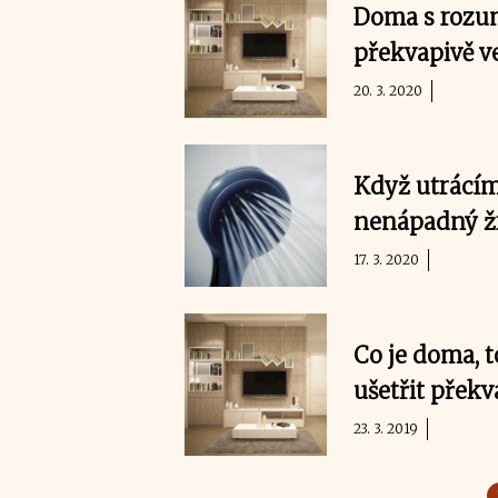
Doma s rozum
překvapivě v
20. 3. 2020
Když utrácím
nenápadný ž
17. 3. 2020
Co je doma, t
ušetřit překv
23. 3. 2019