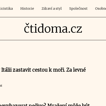
icistika
Historie
Zdraví a styl
Společnost
Osobn
čtidoma.cz
 Itálii zastavit cestou k moři. Za levné
st
a nevyhazovat pečivo? Mražení může být