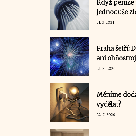
Když peníze 
jednoduše zl
31. 3. 2021
Praha šetří:
ani ohňostro
21. 8. 2020
Měníme dodav
vydělat?
22. 7. 2020