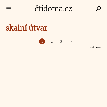
čtidoma.cz
Open main menu
skalní útvar
1
2
3
>
reklama