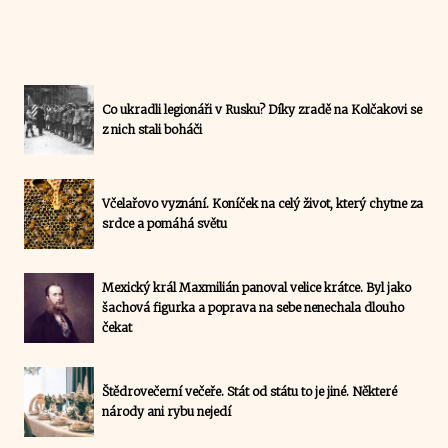
Co ukradli legionáři v Rusku? Díky zradě na Kolčakovi se
z nich stali boháči
Včelařovo vyznání. Koníček na celý život, který chytne za
srdce a pomáhá světu
Mexický král Maxmilián panoval velice krátce. Byl jako
šachová figurka a poprava na sebe nenechala dlouho
čekat
Štědrovečerní večeře. Stát od státu to je jiné. Některé
národy ani rybu nejedí