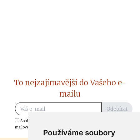
To nejzajímavější do Vašeho e-
mailu
Odebírat
Souhlasím s odběrem důležitých zpráv ze ČtiDoma.cz do mé e-
mailové schránky.
Používáme soubory