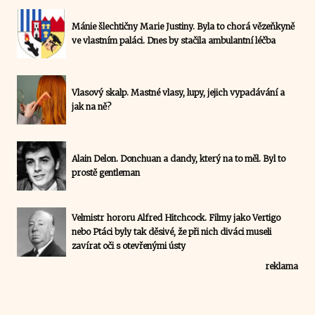
Mánie šlechtičny Marie Justiny. Byla to chorá vězeňkyně
ve vlastním paláci. Dnes by stačila ambulantní léčba
Vlasový skalp. Mastné vlasy, lupy, jejich vypadávání a
jak na ně?
Alain Delon. Donchuan a dandy, který na to měl. Byl to
prostě gentleman
Velmistr hororu Alfred Hitchcock. Filmy jako Vertigo
nebo Ptáci byly tak děsivé, že při nich diváci museli
zavírat oči s otevřenými ústy
reklama