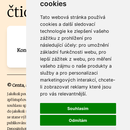
cookies
čtidoma.cz
Tato webová stránka používá
cookies a další sledovací
technologie ke zlepšení vašeho
Máte zajímavou informaci? Chcete
zážitku z prohlížení pro
spolupracovat?
následující účely:
pro umožnění
Kontaktujte šéfredaktora Martina Chalupu:
základní funkčnosti webu
,
pro
chalupa@ctidoma.cz
lepší zážitek z webu
,
pro měření
vašeho zájmu o naše produkty a
služby a pro personalizaci
marketingových interakcí
,
chcete-
© Centa, a.s.
li zobrazovat reklamy které jsou
pro vás relevantnější
.
Jakékoli použití obsahu včetně převzetí, šíření či dalšího užití a
zpřístupňování textových či obrazových materiálů bez písemného
souhlasu společnosti Centa,a.s. je zakázáno. Čtenář svým přihlášením
Souhlasím
do jakékoli soutěže na našem webu dává souhlas s tím, že v případě, že
se stane výhercem této soutěže, může být jeho jméno na webu
Odmítám
publikováno. Centa, a.s. využívala licenci ČTK a využívá fotografie z
Depositphotos
.