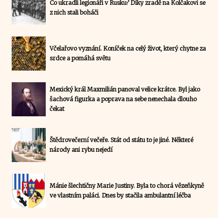
Co ukradli legionáři v Rusku? Díky zradě na Kolčakovi se
z nich stali boháči
Včelařovo vyznání. Koníček na celý život, který chytne za
srdce a pomáhá světu
Mexický král Maxmilián panoval velice krátce. Byl jako
šachová figurka a poprava na sebe nenechala dlouho
čekat
Štědrovečerní večeře. Stát od státu to je jiné. Některé
národy ani rybu nejedí
Mánie šlechtičny Marie Justiny. Byla to chorá vězeňkyně
ve vlastním paláci. Dnes by stačila ambulantní léčba