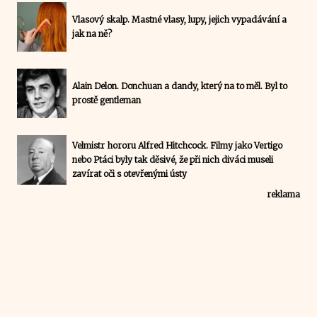
Vlasový skalp. Mastné vlasy, lupy, jejich vypadávání a
jak na ně?
Alain Delon. Donchuan a dandy, který na to měl. Byl to
prostě gentleman
Velmistr hororu Alfred Hitchcock. Filmy jako Vertigo
nebo Ptáci byly tak děsivé, že při nich diváci museli
zavírat oči s otevřenými ústy
reklama