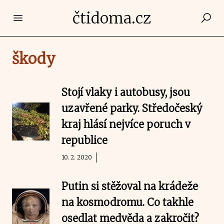
čtidoma.cz
Open main menu
škody
Stojí vlaky i autobusy, jsou
uzavřené parky. Středočeský
kraj hlásí nejvíce poruch v
republice
10. 2. 2020
Putin si stěžoval na krádeže
na kosmodromu. Co takhle
osedlat medvěda a zakročit?