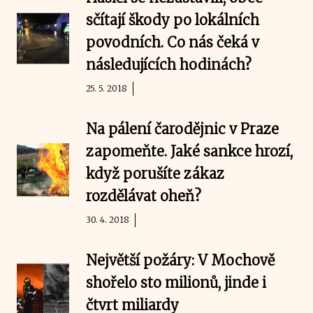
sčítají škody po lokálních
povodních. Co nás čeká v
následujících hodinách?
25. 5. 2018
Na pálení čarodějnic v Praze
zapomeňte. Jaké sankce hrozí,
když porušíte zákaz
rozdělávat oheň?
30. 4. 2018
Největší požáry: V Mochově
shořelo sto milionů, jinde i
čtvrt miliardy