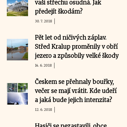
vaši střechu osudná. Jak
předejít škodám?
30. 7. 2018
Pět let od ničivých záplav.
Střed Kralup proměnily v obří
jezero a způsobily velké škody
14. 6. 2018
Českem se přehnaly bouřky,
večer se mají vrátit. Kde udeří
a jaká bude jejich intenzita?
12. 6. 2018
Hasiči se nezastavili, obce