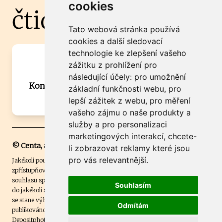
cookies
čtidoma.cz
Tato webová stránka používá
cookies a další sledovací
technologie ke zlepšení vašeho
Máte zajímavou informaci? Chcete
zážitku z prohlížení pro
spolupracovat?
následující účely:
pro umožnění
Kontaktujte šéfredaktora Martina Chalupu:
základní funkčnosti webu
,
pro
chalupa@ctidoma.cz
lepší zážitek z webu
,
pro měření
vašeho zájmu o naše produkty a
služby a pro personalizaci
marketingových interakcí
,
chcete-
© Centa, a.s.
li zobrazovat reklamy které jsou
pro vás relevantnější
.
Jakékoli použití obsahu včetně převzetí, šíření či dalšího užití a
zpřístupňování textových či obrazových materiálů bez písemného
souhlasu společnosti Centa,a.s. je zakázáno. Čtenář svým přihlášením
Souhlasím
do jakékoli soutěže na našem webu dává souhlas s tím, že v případě, že
se stane výhercem této soutěže, může být jeho jméno na webu
Odmítám
publikováno. Centa, a.s. využívala licenci ČTK a využívá fotografie z
Depositphotos
.