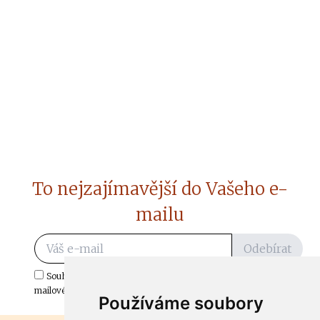
To nejzajímavější do Vašeho e-
mailu
Odebírat
Souhlasím s odběrem důležitých zpráv ze ČtiDoma.cz do mé e-
mailové schránky.
Používáme soubory