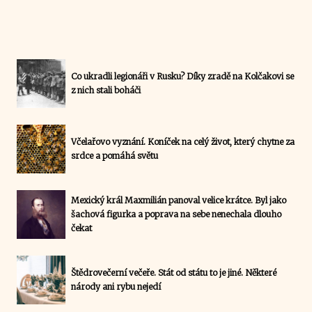
Co ukradli legionáři v Rusku? Díky zradě na Kolčakovi se
z nich stali boháči
Včelařovo vyznání. Koníček na celý život, který chytne za
srdce a pomáhá světu
Mexický král Maxmilián panoval velice krátce. Byl jako
šachová figurka a poprava na sebe nenechala dlouho
čekat
Štědrovečerní večeře. Stát od státu to je jiné. Některé
národy ani rybu nejedí