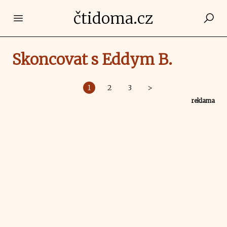
čtidoma.cz
Open main menu
Skoncovat s Eddym B.
1
2
3
>
reklama