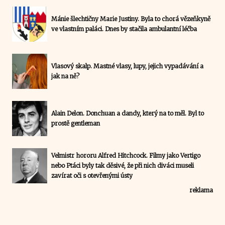
Mánie šlechtičny Marie Justiny. Byla to chorá vězeňkyně
ve vlastním paláci. Dnes by stačila ambulantní léčba
Vlasový skalp. Mastné vlasy, lupy, jejich vypadávání a
jak na ně?
Alain Delon. Donchuan a dandy, který na to měl. Byl to
prostě gentleman
Velmistr hororu Alfred Hitchcock. Filmy jako Vertigo
nebo Ptáci byly tak děsivé, že při nich diváci museli
zavírat oči s otevřenými ústy
reklama