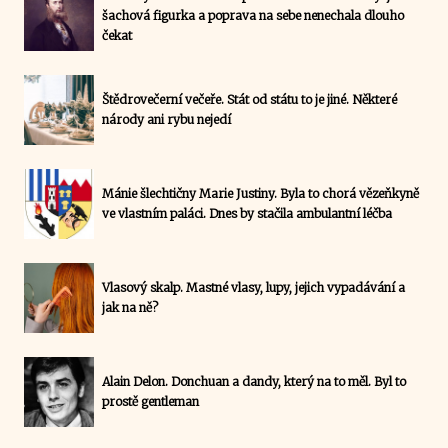
šachová figurka a poprava na sebe nenechala dlouho
čekat
Štědrovečerní večeře. Stát od státu to je jiné. Některé
národy ani rybu nejedí
Mánie šlechtičny Marie Justiny. Byla to chorá vězeňkyně
ve vlastním paláci. Dnes by stačila ambulantní léčba
Vlasový skalp. Mastné vlasy, lupy, jejich vypadávání a
jak na ně?
Alain Delon. Donchuan a dandy, který na to měl. Byl to
prostě gentleman