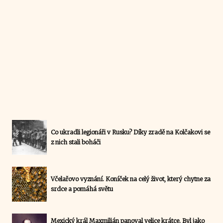
Co ukradli legionáři v Rusku? Díky zradě na Kolčakovi se
z nich stali boháči
Včelařovo vyznání. Koníček na celý život, který chytne za
srdce a pomáhá světu
Mexický král Maxmilián panoval velice krátce. Byl jako