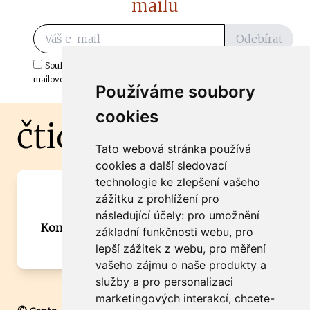
mailu
Odebírat
Souhlasím s odběrem důležitých zpráv ze ČtiDoma.cz do mé e-
mailové schránky.
Používáme soubory
cookies
čtidoma.cz
Tato webová stránka používá
cookies a další sledovací
technologie ke zlepšení vašeho
Máte zajímavou informaci? Chcete
zážitku z prohlížení pro
spolupracovat?
následující účely:
pro umožnění
Kontaktujte šéfredaktora Martina Chalupu:
základní funkčnosti webu
,
pro
chalupa@ctidoma.cz
lepší zážitek z webu
,
pro měření
vašeho zájmu o naše produkty a
služby a pro personalizaci
marketingových interakcí
,
chcete-