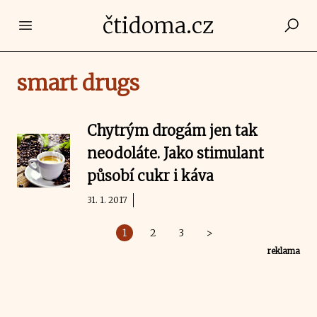
čtidoma.cz
Open main menu
smart drugs
Chytrým drogám jen tak
neodoláte. Jako stimulant
působí cukr i káva
31. 1. 2017
1
2
3
>
reklama