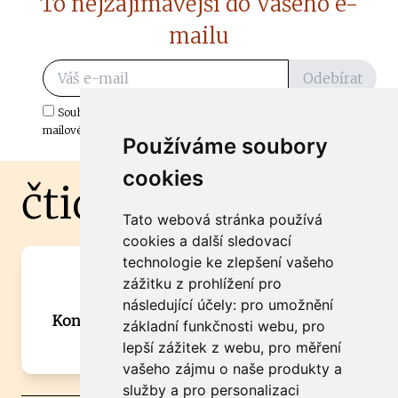
To nejzajímavější do Vašeho e-
mailu
Odebírat
Souhlasím s odběrem důležitých zpráv ze ČtiDoma.cz do mé e-
mailové schránky.
Používáme soubory
cookies
čtidoma.cz
Tato webová stránka používá
cookies a další sledovací
technologie ke zlepšení vašeho
Máte zajímavou informaci? Chcete
zážitku z prohlížení pro
spolupracovat?
následující účely:
pro umožnění
Kontaktujte šéfredaktora Martina Chalupu:
základní funkčnosti webu
,
pro
chalupa@ctidoma.cz
lepší zážitek z webu
,
pro měření
vašeho zájmu o naše produkty a
služby a pro personalizaci