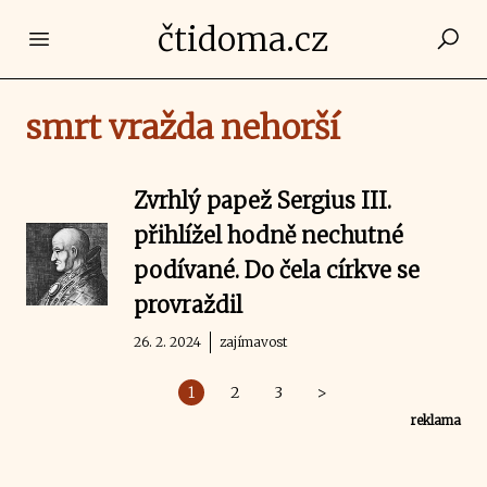
čtidoma.cz
Open main menu
smrt vražda nehorší
Zvrhlý papež Sergius III.
přihlížel hodně nechutné
podívané. Do čela církve se
provraždil
26. 2. 2024
zajímavost
1
2
3
>
reklama