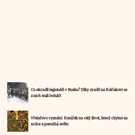
Co ukradli legionáři v Rusku? Díky zradě na Kolčakovi se
z nich stali boháči
Včelařovo vyznání. Koníček na celý život, který chytne za
srdce a pomáhá světu