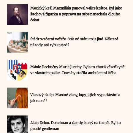
Mexický král Maxmilián panoval velice krátce. Byl jako
šachová figurka a poprava na sebe nenechala dlouho
čekat
Štědrovečerní večeře. Stát od státu to je jiné. Některé
národy ani rybu nejedí
Mánie šlechtičny Marie Justiny. Byla to chorá vězeňkyně
ve vlastním paláci. Dnes by stačila ambulantní léčba
Vlasový skalp. Mastné vlasy, lupy, jejich vypadávání a
jak na ně?
Alain Delon. Donchuan a dandy, který na to měl. Byl to
prostě gentleman