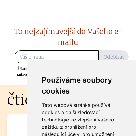
To nejzajímavější do Vašeho e-
mailu
Odebírat
Souhlasím s odběrem důležitých zpráv ze ČtiDoma.cz do mé e-
mailové schránky.
Používáme soubory
cookies
čtidoma.cz
Tato webová stránka používá
cookies a další sledovací
technologie ke zlepšení vašeho
Máte zajímavou informaci? Chcete
zážitku z prohlížení pro
spolupracovat?
následující účely:
pro umožnění