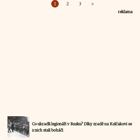
1
2
3
>
reklama
Co ukradli legionáři v Rusku? Díky zradě na Kolčakovi se
z nich stali boháči