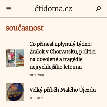
čtidoma.cz
Open main menu
současnost
Co přinesl uplynulý týden:
Žralok v Chorvatsku, politici
na dovolené a tragédie
nejrychlejšího letounu
28. 7. 2019
Velký příběh Malého Újezdu
31. 3. 2017