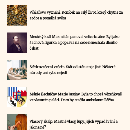
Včelařovo vyznání. Koníček na celý život, který chytne za
srdce a pomáhá světu
Mexický král Maxmilián panoval velice krátce. Byl jako
šachová figurka a poprava na sebe nenechala dlouho
čekat
Štědrovečerní večeře. Stát od státu to je jiné. Některé
národy ani rybu nejedí
Mánie šlechtičny Marie Justiny. Byla to chorá vězeňkyně
ve vlastním paláci. Dnes by stačila ambulantní léčba
Vlasový skalp. Mastné vlasy, lupy, jejich vypadávání a
jak na ně?