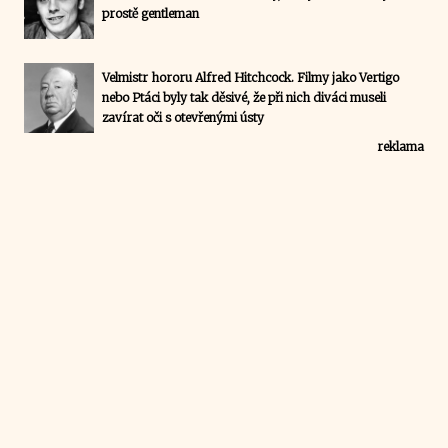
prostě gentleman
Velmistr hororu Alfred Hitchcock. Filmy jako Vertigo
nebo Ptáci byly tak děsivé, že při nich diváci museli
zavírat oči s otevřenými ústy
reklama