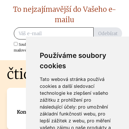
To nejzajímavější do Vašeho e-
mailu
Odebírat
Souhlasím s odběrem důležitých zpráv ze ČtiDoma.cz do mé e-
mailové schránky.
Používáme soubory
cookies
čtidoma.cz
Tato webová stránka používá
cookies a další sledovací
technologie ke zlepšení vašeho
Máte zajímavou informaci? Chcete
zážitku z prohlížení pro
spolupracovat?
následující účely:
pro umožnění
Kontaktujte šéfredaktora Martina Chalupu:
základní funkčnosti webu
,
pro
chalupa@ctidoma.cz
lepší zážitek z webu
,
pro měření
vašeho zájmu o naše produkty a