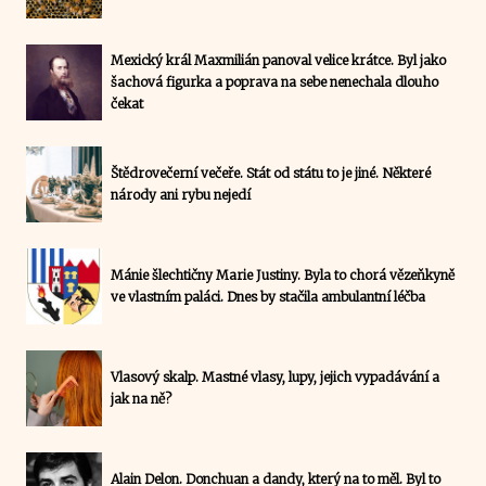
Mexický král Maxmilián panoval velice krátce. Byl jako
šachová figurka a poprava na sebe nenechala dlouho
čekat
Štědrovečerní večeře. Stát od státu to je jiné. Některé
národy ani rybu nejedí
Mánie šlechtičny Marie Justiny. Byla to chorá vězeňkyně
ve vlastním paláci. Dnes by stačila ambulantní léčba
Vlasový skalp. Mastné vlasy, lupy, jejich vypadávání a
jak na ně?
Alain Delon. Donchuan a dandy, který na to měl. Byl to