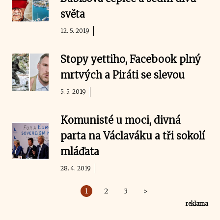
světa
12. 5. 2019
Stopy yettiho, Facebook plný
mrtvých a Piráti se slevou
5. 5. 2019
Komunisté u moci, divná
parta na Václaváku a tři sokolí
mláďata
28. 4. 2019
1
2
3
>
reklama