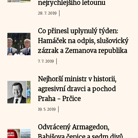
nejrychlejšího letounu
28. 7. 2019
Co přinesl uplynulý týden:
Hamáček na odpis, slušovický
zázrak a Zemanova republika
7. 7. 2019
Nejhorší ministr v historii,
agresivní dravci a pochod
Praha - Prčice
19. 5. 2019
Odvrácený Armagedon,
Babišova čepice a sedm divů