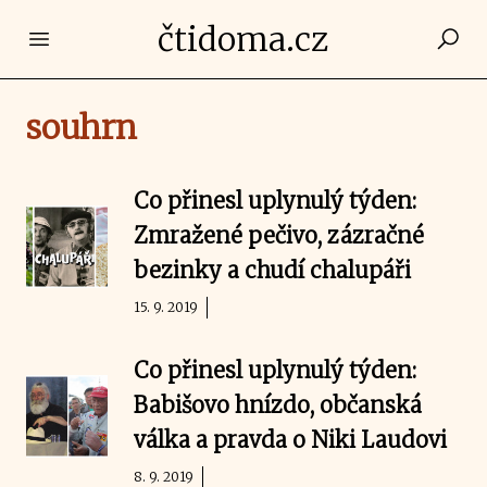
čtidoma.cz
Open main menu
souhrn
Co přinesl uplynulý týden:
Zmražené pečivo, zázračné
bezinky a chudí chalupáři
15. 9. 2019
Co přinesl uplynulý týden:
Babišovo hnízdo, občanská
válka a pravda o Niki Laudovi
8. 9. 2019