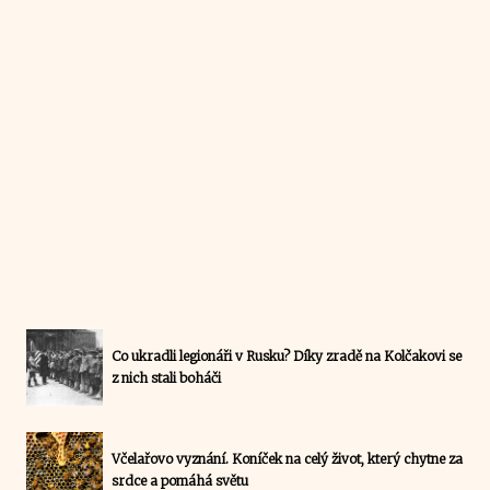
Co ukradli legionáři v Rusku? Díky zradě na Kolčakovi se
z nich stali boháči
Včelařovo vyznání. Koníček na celý život, který chytne za
srdce a pomáhá světu