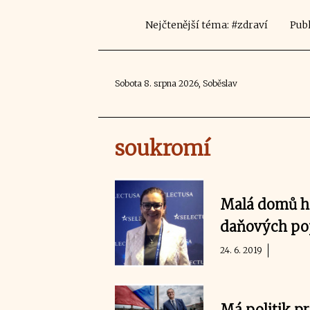
Nejčtenější téma: #zdraví
Publ
Sobota 8. srpna 2026, Soběslav
soukromí
Malá domů he
daňových pop
24. 6. 2019
Má politik p