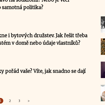
o samotná politika?
e i bytových družstev. Jak řešit třeba
tém v domě nebo údaje vlastníků?
ky pořád vaše? Víte, jak snadno se dají
1
2
3
>