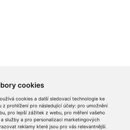
ci? Chcete spolupracovat?
bory cookies
tina Chalupu:
chalupa@ctidoma.cz
užívá cookies a další sledovací technologie ke
 z prohlížení pro následující účely:
pro umožnění
ebu
,
pro lepší zážitek z webu
,
pro měření vašeho
a služby a pro personalizaci marketingových
razovat reklamy které jsou pro vás relevantnější
.