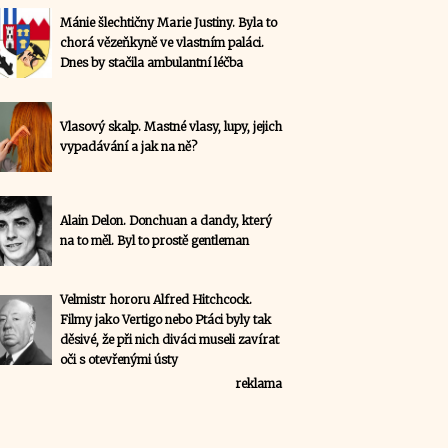
Mánie šlechtičny Marie Justiny. Byla to
chorá vězeňkyně ve vlastním paláci.
Dnes by stačila ambulantní léčba
Vlasový skalp. Mastné vlasy, lupy, jejich
vypadávání a jak na ně?
Alain Delon. Donchuan a dandy, který
na to měl. Byl to prostě gentleman
Velmistr hororu Alfred Hitchcock.
Filmy jako Vertigo nebo Ptáci byly tak
děsivé, že při nich diváci museli zavírat
oči s otevřenými ústy
reklama