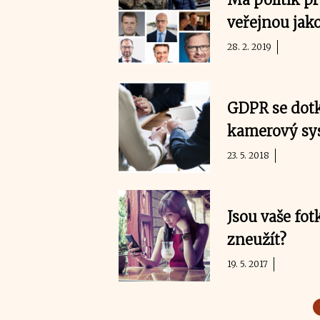
veřejnou jak
28. 2. 2019
GDPR se dotkn
kamerový sys
23. 5. 2018
Jsou vaše fot
zneužít?
19. 5. 2017