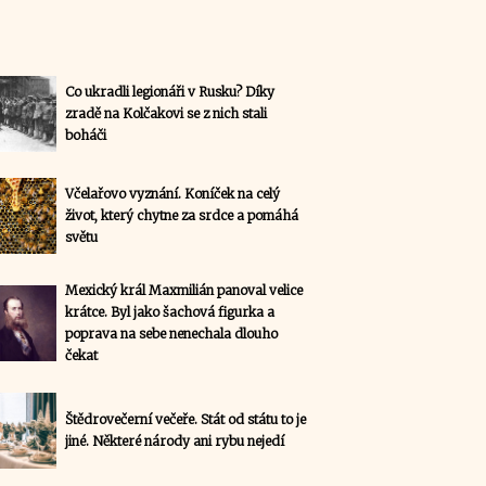
Co ukradli legionáři v Rusku? Díky
zradě na Kolčakovi se z nich stali
boháči
Včelařovo vyznání. Koníček na celý
život, který chytne za srdce a pomáhá
světu
Mexický král Maxmilián panoval velice
krátce. Byl jako šachová figurka a
poprava na sebe nenechala dlouho
čekat
Štědrovečerní večeře. Stát od státu to je
jiné. Některé národy ani rybu nejedí