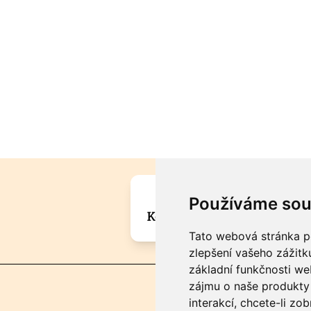
Máte zajímavou informa
Používáme sou
Kontaktujte šéfredaktora Mar
Tato webová stránka po
zlepšení vašeho zážitku
základní funkčnosti w
zájmu o naše produkty 
interakcí
,
chcete-li zob