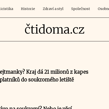
icistika
Historie
Zdraví a styl
Společnost
Osobn
čtidoma.cz
jtmanky? Kraj dá 21 milionů z kapes
latníků do soukromého letiště
rávo na soukromí? Nebo je věcí