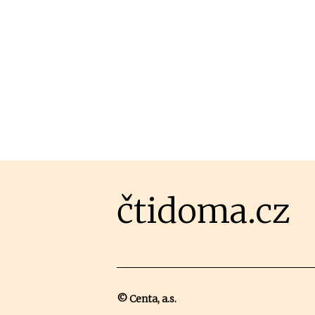
čtidoma.cz
© Centa, a.s.