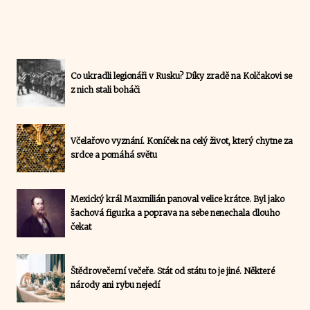
Co ukradli legionáři v Rusku? Díky zradě na Kolčakovi se
z nich stali boháči
Včelařovo vyznání. Koníček na celý život, který chytne za
srdce a pomáhá světu
Mexický král Maxmilián panoval velice krátce. Byl jako
šachová figurka a poprava na sebe nenechala dlouho
čekat
Štědrovečerní večeře. Stát od státu to je jiné. Některé
národy ani rybu nejedí