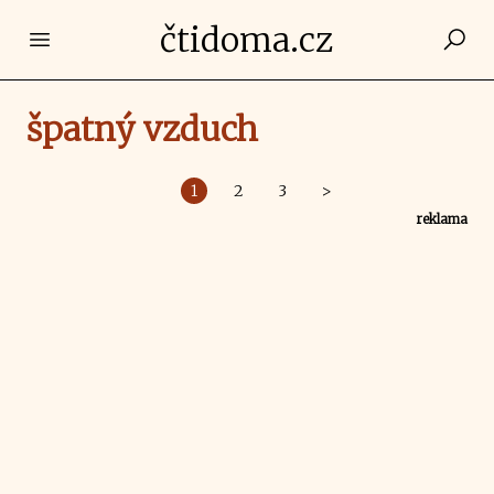
čtidoma.cz
Open main menu
špatný vzduch
1
2
3
>
reklama