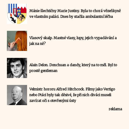
Mánie šlechtičny Marie Justiny. Byla to chorá vězeňkyně
ve vlastním paláci. Dnes by stačila ambulantní léčba
Vlasový skalp. Mastné vlasy, lupy, jejich vypadávání a
jak na ně?
Alain Delon. Donchuan a dandy, který na to měl. Byl to
prostě gentleman
Velmistr hororu Alfred Hitchcock. Filmy jako Vertigo
nebo Ptáci byly tak děsivé, že při nich diváci museli
zavírat oči s otevřenými ústy
reklama