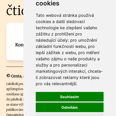
cookies
čtidoma.cz
Tato webová stránka používá
cookies a další sledovací
technologie ke zlepšení vašeho
Máte zajímavou informaci? Chcete
zážitku z prohlížení pro
spolupracovat?
následující účely:
pro umožnění
Kontaktujte šéfredaktora Martina Chalupu:
základní funkčnosti webu
,
pro
chalupa@ctidoma.cz
lepší zážitek z webu
,
pro měření
vašeho zájmu o naše produkty a
služby a pro personalizaci
marketingových interakcí
,
chcete-
© Centa, a.s.
li zobrazovat reklamy které jsou
pro vás relevantnější
.
Jakékoli použití obsahu včetně převzetí, šíření či dalšího užití a
zpřístupňování textových či obrazových materiálů bez písemného
souhlasu společnosti Centa,a.s. je zakázáno. Čtenář svým přihlášením
Souhlasím
do jakékoli soutěže na našem webu dává souhlas s tím, že v případě, že
se stane výhercem této soutěže, může být jeho jméno na webu
Odmítám
publikováno. Centa, a.s. využívala licenci ČTK a využívá fotografie z
Depositphotos
.