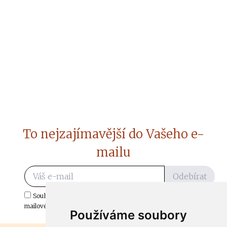
To nejzajímavější do Vašeho e-
mailu
Odebírat
Souhlasím s odběrem důležitých zpráv ze ČtiDoma.cz do mé e-
mailové schránky.
Používáme soubory