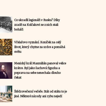
Co ukradli legionáři v Rusku? Díky
zradě na Kolčakovi se z nich stali
boháči
Včelařovo vyznání. Koníček na celý
život, který chytne za srdce a pomáhá
světu
Mexický král Maxmilián panoval velice
krátce. Byl jako šachová figurka a
poprava na sebe nenechala dlouho
čekat
Štědrovečerní večeře. Stát od státu to je
jiné. Některé národy ani rybu nejedí