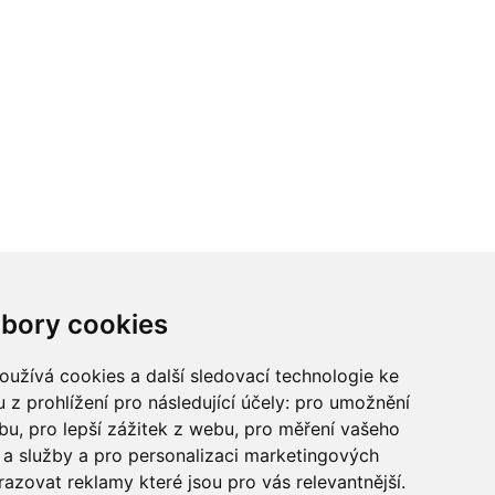
ci? Chcete spolupracovat?
bory cookies
tina Chalupu:
chalupa@ctidoma.cz
užívá cookies a další sledovací technologie ke
 z prohlížení pro následující účely:
pro umožnění
ebu
,
pro lepší zážitek z webu
,
pro měření vašeho
a služby a pro personalizaci marketingových
razovat reklamy které jsou pro vás relevantnější
.