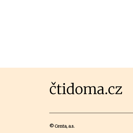
čtidoma.cz
© Centa, a.s.