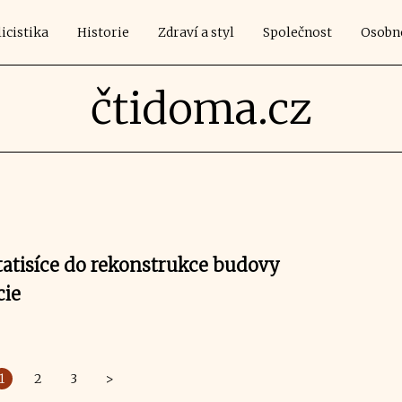
icistika
Historie
Zdraví a styl
Společnost
Osobn
čtidoma.cz
statisíce do rekonstrukce budovy
cie
1
2
3
>