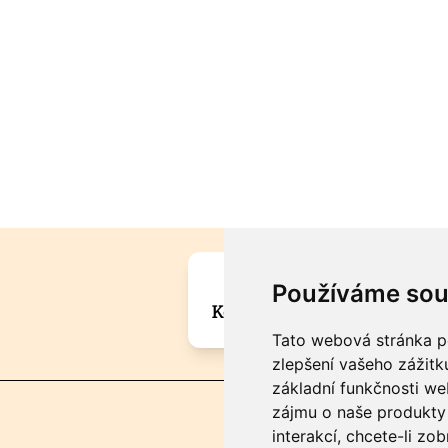
Máte zajímavou informa
Používáme sou
Kontaktujte šéfredaktora Mar
Tato webová stránka po
zlepšení vašeho zážitku
základní funkčnosti w
zájmu o naše produkty 
interakcí
,
chcete-li zob