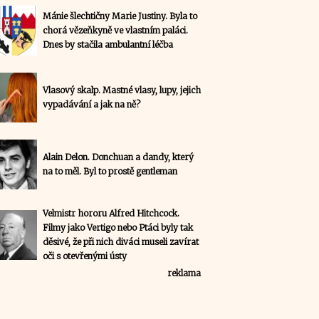
Mánie šlechtičny Marie Justiny. Byla to
chorá vězeňkyně ve vlastním paláci.
Dnes by stačila ambulantní léčba
Vlasový skalp. Mastné vlasy, lupy, jejich
vypadávání a jak na ně?
Alain Delon. Donchuan a dandy, který
na to měl. Byl to prostě gentleman
Velmistr hororu Alfred Hitchcock.
Filmy jako Vertigo nebo Ptáci byly tak
děsivé, že při nich diváci museli zavírat
oči s otevřenými ústy
reklama