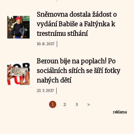
Sněmovna dostala žádost o
vydání Babiše a Faltýnka k
trestnímu stíhání
10. 8. 2017
Beroun bije na poplach! Po
sociálních sítích se šíří fotky
nahých dětí
23. 3. 2017
1
2
3
>
reklama