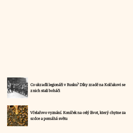
Co ukradli legionáři v Rusku? Díky zradě na Kolčakovi se
z nich stali boháči
Včelařovo vyznání. Koníček na celý život, který chytne za
srdce a pomáhá světu