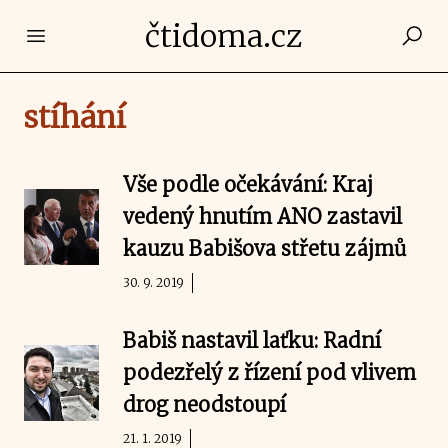
čtidoma.cz
Open main menu
stíhání
Vše podle očekávání: Kraj
vedený hnutím ANO zastavil
kauzu Babišova střetu zájmů
30. 9. 2019
Babiš nastavil laťku: Radní
podezřelý z řízení pod vlivem
drog neodstoupí
21. 1. 2019