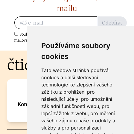
mailu
Odebírat
Souhlasím s odběrem důležitých zpráv ze ČtiDoma.cz do mé e-
mailové schránky.
Používáme soubory
cookies
čtidoma.cz
Tato webová stránka používá
cookies a další sledovací
technologie ke zlepšení vašeho
Máte zajímavou informaci? Chcete
zážitku z prohlížení pro
spolupracovat?
následující účely:
pro umožnění
Kontaktujte šéfredaktora Martina Chalupu:
základní funkčnosti webu
,
pro
chalupa@ctidoma.cz
lepší zážitek z webu
,
pro měření
vašeho zájmu o naše produkty a
služby a pro personalizaci