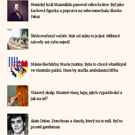
Mexický král Maxmilián panoval velice krátce. Byl jako
šachová figurka a poprava na sebe nenechala dlouho
čekat
Štědrovečerní večeře. Stát od státu to je jiné. Některé
národy ani rybu nejedí
Mánie šlechtičny Marie Justiny. Byla to chorá vězeňkyně
ve vlastním paláci. Dnes by stačila ambulantní léčba
Vlasový skalp. Mastné vlasy, lupy, jejich vypadávání a
jak na ně?
Alain Delon. Donchuan a dandy, který na to měl. Byl to
prostě gentleman