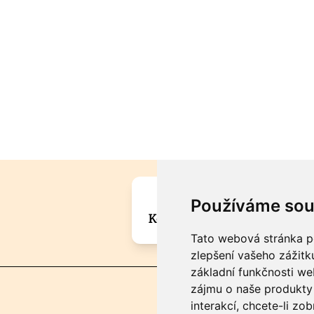
Máte zajímavou informa
Používáme sou
Kontaktujte šéfredaktora Mar
Tato webová stránka po
zlepšení vašeho zážitku
základní funkčnosti w
zájmu o naše produkty 
interakcí
,
chcete-li zob