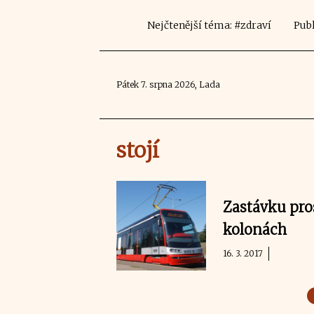
Nejčtenější téma: #zdraví
Publ
Pátek 7. srpna 2026, Lada
stojí
Zastávku pros
kolonách
16. 3. 2017