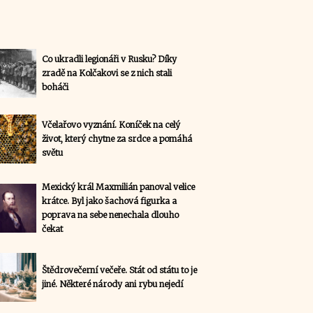
Co ukradli legionáři v Rusku? Díky
zradě na Kolčakovi se z nich stali
boháči
Včelařovo vyznání. Koníček na celý
život, který chytne za srdce a pomáhá
světu
Mexický král Maxmilián panoval velice
krátce. Byl jako šachová figurka a
poprava na sebe nenechala dlouho
čekat
Štědrovečerní večeře. Stát od státu to je
jiné. Některé národy ani rybu nejedí