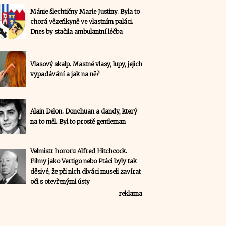
Mánie šlechtičny Marie Justiny. Byla to
chorá vězeňkyně ve vlastním paláci.
Dnes by stačila ambulantní léčba
Vlasový skalp. Mastné vlasy, lupy, jejich
vypadávání a jak na ně?
Alain Delon. Donchuan a dandy, který
na to měl. Byl to prostě gentleman
Velmistr hororu Alfred Hitchcock.
Filmy jako Vertigo nebo Ptáci byly tak
děsivé, že při nich diváci museli zavírat
oči s otevřenými ústy
reklama