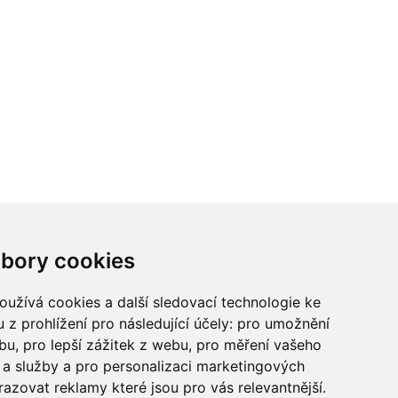
ci? Chcete spolupracovat?
bory cookies
tina Chalupu:
chalupa@ctidoma.cz
užívá cookies a další sledovací technologie ke
 z prohlížení pro následující účely:
pro umožnění
ebu
,
pro lepší zážitek z webu
,
pro měření vašeho
a služby a pro personalizaci marketingových
razovat reklamy které jsou pro vás relevantnější
.