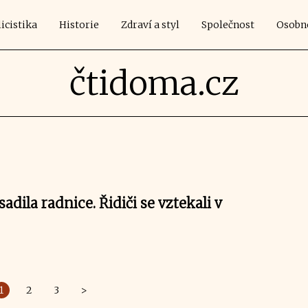
icistika
Historie
Zdraví a styl
Společnost
Osobn
čtidoma.cz
adila radnice. Řidiči se vztekali v
1
2
3
>