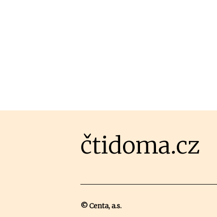
čtidoma.cz
© Centa, a.s.