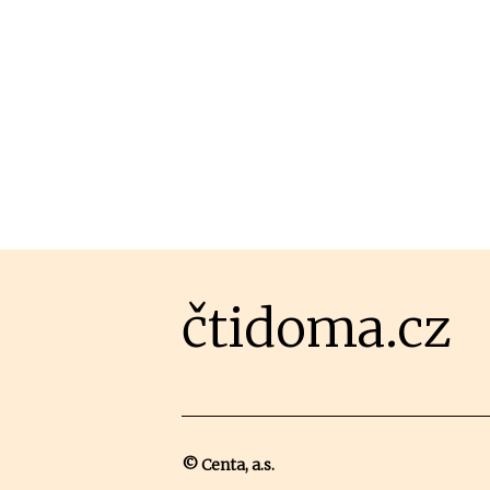
čtidoma.cz
© Centa, a.s.