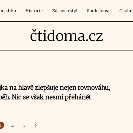
icistika
Historie
Zdraví a styl
Společnost
Osobn
čtidoma.cz
ka na hlavě zlepšuje nejen rovnováhu,
oběh. Nic se však nesmí přehánět
1
2
3
>