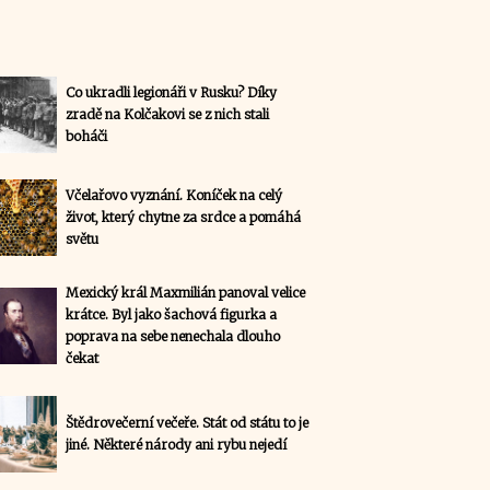
Co ukradli legionáři v Rusku? Díky
zradě na Kolčakovi se z nich stali
boháči
Včelařovo vyznání. Koníček na celý
život, který chytne za srdce a pomáhá
světu
Mexický král Maxmilián panoval velice
krátce. Byl jako šachová figurka a
poprava na sebe nenechala dlouho
čekat
Štědrovečerní večeře. Stát od státu to je
jiné. Některé národy ani rybu nejedí