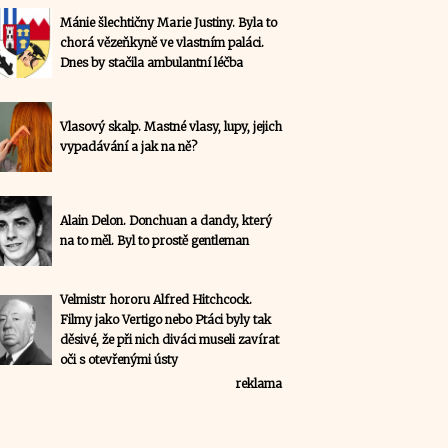
Mánie šlechtičny Marie Justiny. Byla to
chorá vězeňkyně ve vlastním paláci.
Dnes by stačila ambulantní léčba
Vlasový skalp. Mastné vlasy, lupy, jejich
vypadávání a jak na ně?
Alain Delon. Donchuan a dandy, který
na to měl. Byl to prostě gentleman
Velmistr hororu Alfred Hitchcock.
Filmy jako Vertigo nebo Ptáci byly tak
děsivé, že při nich diváci museli zavírat
oči s otevřenými ústy
reklama