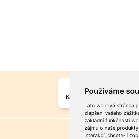
Máte zajímavou informa
Používáme sou
Kontaktujte šéfredaktora Mar
Tato webová stránka po
zlepšení vašeho zážitku
základní funkčnosti w
zájmu o naše produkty 
interakcí
,
chcete-li zob