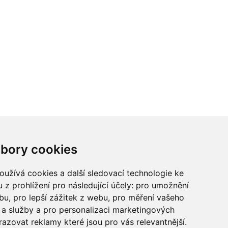
ci? Chcete spolupracovat?
bory cookies
tina Chalupu:
chalupa@ctidoma.cz
užívá cookies a další sledovací technologie ke
 z prohlížení pro následující účely:
pro umožnění
ebu
,
pro lepší zážitek z webu
,
pro měření vašeho
a služby a pro personalizaci marketingových
razovat reklamy které jsou pro vás relevantnější
.