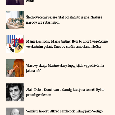
čekat
Štědrovečerní večeře. Stát od státu to je jiné. Některé
národy ani rybu nejedí
Mánie šlechtičny Marie Justiny. Byla to chorá vězeňkyně
ve vlastním paláci. Dnes by stačila ambulantní léčba
Vlasový skalp. Mastné vlasy, lupy, jejich vypadávání a
jak na ně?
Alain Delon. Donchuan a dandy, který na to měl. Byl to
prostě gentleman
Velmistr hororu Alfred Hitchcock. Filmy jako Vertigo