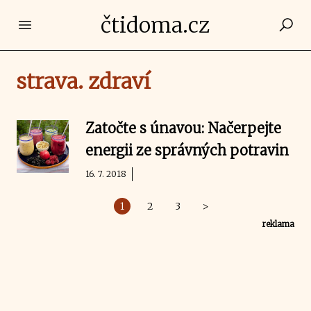
čtidoma.cz
Open main menu
strava. zdraví
Zatočte s únavou: Načerpejte
energii ze správných potravin
16. 7. 2018
1
2
3
>
reklama