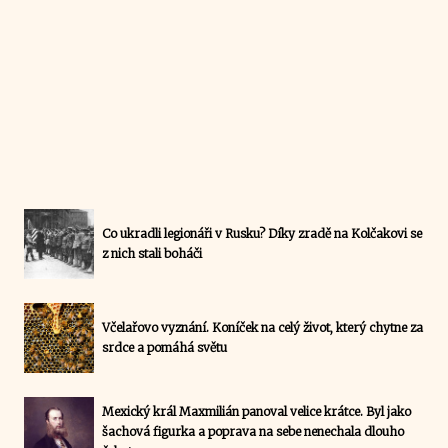
Co ukradli legionáři v Rusku? Díky zradě na Kolčakovi se
z nich stali boháči
Včelařovo vyznání. Koníček na celý život, který chytne za
srdce a pomáhá světu
Mexický král Maxmilián panoval velice krátce. Byl jako
šachová figurka a poprava na sebe nenechala dlouho