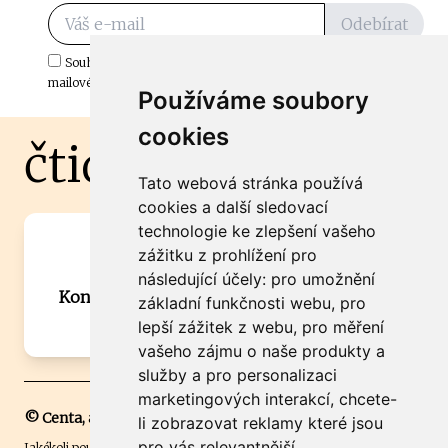
Odebírat
Souhlasím s odběrem důležitých zpráv ze ČtiDoma.cz do mé e-
mailové schránky.
Používáme soubory
cookies
čtidoma.cz
Tato webová stránka používá
cookies a další sledovací
technologie ke zlepšení vašeho
Máte zajímavou informaci? Chcete
zážitku z prohlížení pro
spolupracovat?
následující účely:
pro umožnění
Kontaktujte šéfredaktora Martina Chalupu:
základní funkčnosti webu
,
pro
chalupa@ctidoma.cz
lepší zážitek z webu
,
pro měření
vašeho zájmu o naše produkty a
služby a pro personalizaci
marketingových interakcí
,
chcete-
© Centa, a.s.
li zobrazovat reklamy které jsou
pro vás relevantnější
.
Jakékoli použití obsahu včetně převzetí, šíření či dalšího užití a