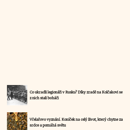
Co ukradli legionáři v Rusku? Díky zradě na Kolčakovi se
z nich stali boháči
Včelařovo vyznání. Koníček na celý život, který chytne za
srdce a pomáhá světu