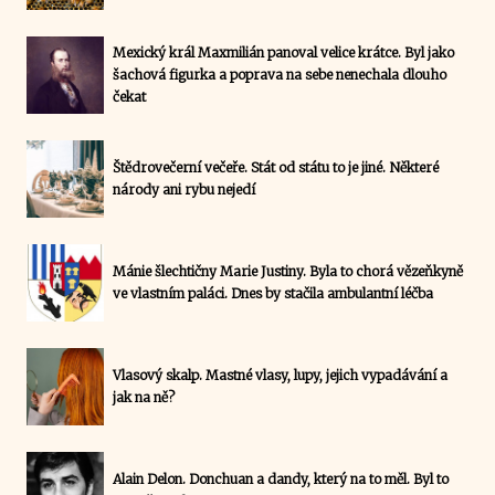
Mexický král Maxmilián panoval velice krátce. Byl jako
šachová figurka a poprava na sebe nenechala dlouho
čekat
Štědrovečerní večeře. Stát od státu to je jiné. Některé
národy ani rybu nejedí
Mánie šlechtičny Marie Justiny. Byla to chorá vězeňkyně
ve vlastním paláci. Dnes by stačila ambulantní léčba
Vlasový skalp. Mastné vlasy, lupy, jejich vypadávání a
jak na ně?
Alain Delon. Donchuan a dandy, který na to měl. Byl to