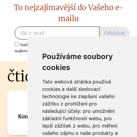
To nejzajímavější do Vašeho e-
mailu
Odebírat
Souhlasím s odběrem důležitých zpráv ze ČtiDoma.cz do mé e-
mailové schránky.
Používáme soubory
cookies
čtidoma.cz
Tato webová stránka používá
cookies a další sledovací
technologie ke zlepšení vašeho
Máte zajímavou informaci? Chcete
zážitku z prohlížení pro
spolupracovat?
následující účely:
pro umožnění
Kontaktujte šéfredaktora Martina Chalupu:
základní funkčnosti webu
,
pro
chalupa@ctidoma.cz
lepší zážitek z webu
,
pro měření
vašeho zájmu o naše produkty a