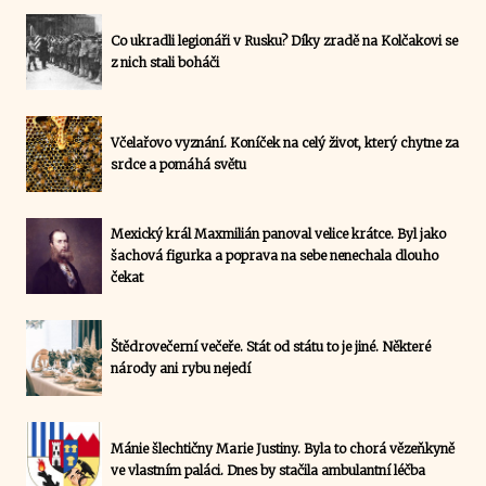
Co ukradli legionáři v Rusku? Díky zradě na Kolčakovi se
z nich stali boháči
Včelařovo vyznání. Koníček na celý život, který chytne za
srdce a pomáhá světu
Mexický král Maxmilián panoval velice krátce. Byl jako
šachová figurka a poprava na sebe nenechala dlouho
čekat
Štědrovečerní večeře. Stát od státu to je jiné. Některé
národy ani rybu nejedí
Mánie šlechtičny Marie Justiny. Byla to chorá vězeňkyně
ve vlastním paláci. Dnes by stačila ambulantní léčba