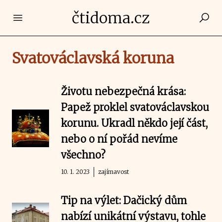
čtidoma.cz
Open main menu
Svatováclavská koruna
Životu nebezpečná krása:
Papež proklel svatováclavskou
korunu. Ukradl někdo její část,
nebo o ní pořád nevíme
všechno?
10. 1. 2023
zajímavost
Tip na výlet: Dačický dům
nabízí unikátní výstavu, tohle