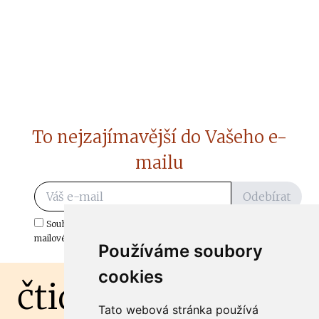
To nejzajímavější do Vašeho e-
mailu
Odebírat
Souhlasím s odběrem důležitých zpráv ze ČtiDoma.cz do mé e-
mailové schránky.
Používáme soubory
cookies
čtidoma.cz
Tato webová stránka používá