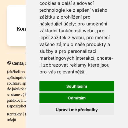
cookies a další sledovací
technologie ke zlepšení vašeho
Máte zajímavou informaci? Chcete
zážitku z prohlížení pro
spolupracovat?
následující účely:
pro umožnění
Kontaktujte šéfredaktora Martina Chalupu:
základní funkčnosti webu
,
pro
chalupa@ctidoma.cz
lepší zážitek z webu
,
pro měření
vašeho zájmu o naše produkty a
služby a pro personalizaci
marketingových interakcí
,
chcete-
© Centa, a.s.
li zobrazovat reklamy které jsou
pro vás relevantnější
.
Jakékoli použití obsahu včetně převzetí, šíření či dalšího užití a
zpřístupňování textových či obrazových materiálů bez písemného
souhlasu společnosti Centa,a.s. je zakázáno. Čtenář svým přihlášením
Souhlasím
do jakékoli soutěže na našem webu dává souhlas s tím, že v případě, že
se stane výhercem této soutěže, může být jeho jméno na webu
Odmítám
publikováno. Centa, a.s. využívala licenci ČTK a využívá fotografie z
Depositphotos
.
Upravit mé předvolby
Kontakty
|
Etický kodex
|
Spravovat souhlas s nastavením osobních
údajů