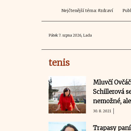
Nejčtenější téma: #zdraví
Publ
Pátek 7. srpna 2026, Lada
tenis
Mluvčí Ovčáče
Schillerová s
nemožné, ale 
30. 8. 2021
Trapasy paní 