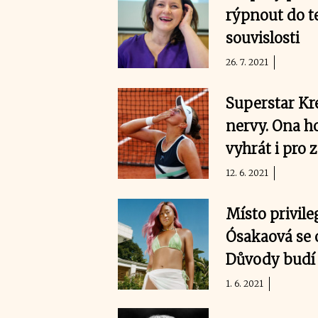
rýpnout do te
souvislosti
26. 7. 2021
Superstar Kr
nervy. Ona h
vyhrát i pro 
12. 6. 2021
Místo privile
Ósakaová se o
Důvody budí
1. 6. 2021