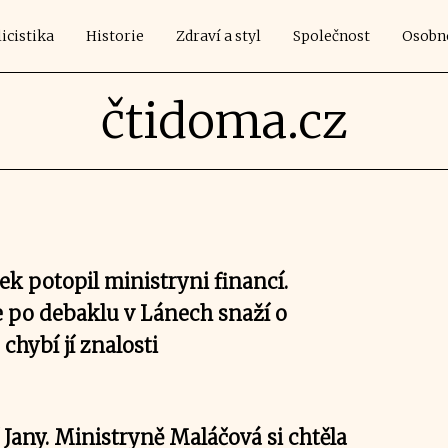
icistika
Historie
Zdraví a styl
Společnost
Osobn
čtidoma.cz
k potopil ministryni financí.
e po debaklu v Lánech snaží o
chybí jí znalosti
Jany. Ministryně Maláčová si chtěla