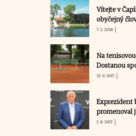
Vítejte v Čap
obyčejný člov
7. 2. 2018
Na tenisovou
Dostanou spo
21. 9. 2017
Exprezident b
promenoval j
1. 8. 2017