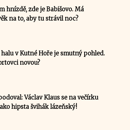
ím hnízdě, zde je Babišovo. Má
ěk na to, aby tu strávil noc?
 halu v Kutné Hoře je smutný pohled.
rtovci novou?
odoval: Václav Klaus se na večírku
ako hipsta švihák lázeňský!