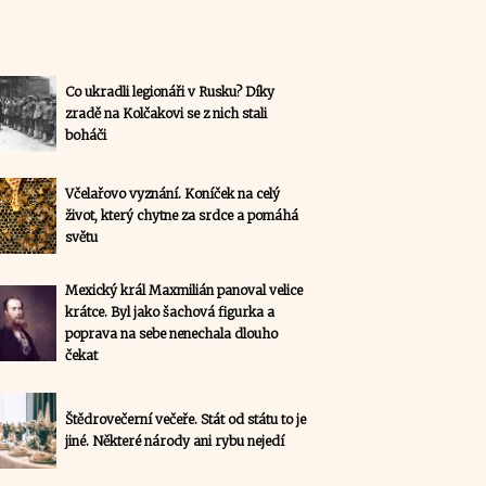
Co ukradli legionáři v Rusku? Díky
zradě na Kolčakovi se z nich stali
boháči
Včelařovo vyznání. Koníček na celý
život, který chytne za srdce a pomáhá
světu
Mexický král Maxmilián panoval velice
krátce. Byl jako šachová figurka a
poprava na sebe nenechala dlouho
čekat
Štědrovečerní večeře. Stát od státu to je
jiné. Některé národy ani rybu nejedí