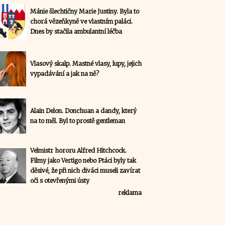
Mánie šlechtičny Marie Justiny. Byla to
chorá vězeňkyně ve vlastním paláci.
Dnes by stačila ambulantní léčba
Vlasový skalp. Mastné vlasy, lupy, jejich
vypadávání a jak na ně?
Alain Delon. Donchuan a dandy, který
na to měl. Byl to prostě gentleman
Velmistr hororu Alfred Hitchcock.
Filmy jako Vertigo nebo Ptáci byly tak
děsivé, že při nich diváci museli zavírat
oči s otevřenými ústy
reklama