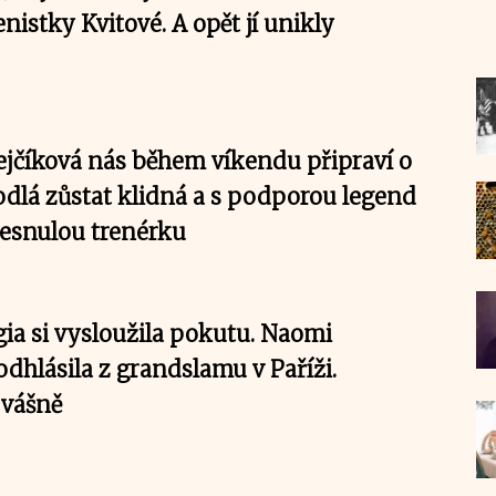
nistky Kvitové. A opět jí unikly
ejčíková nás během víkendu připraví o
odlá zůstat klidná a s podporou legend
zesnulou trenérku
gia si vysloužila pokutu. Naomi
dhlásila z grandslamu v Paříži.
 vášně