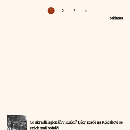
1
2
3
>
reklama
Co ukradli legionáři v Rusku? Díky zradě na Kolčakovi se
z nich stali boháči