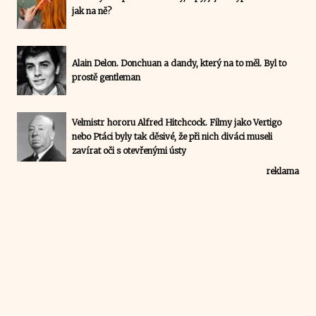
jak na ně?
Alain Delon. Donchuan a dandy, který na to měl. Byl to
prostě gentleman
Velmistr hororu Alfred Hitchcock. Filmy jako Vertigo
nebo Ptáci byly tak děsivé, že při nich diváci museli
zavírat oči s otevřenými ústy
reklama