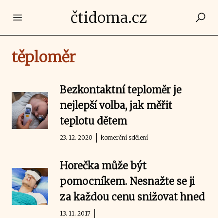
čtidoma.cz
Open main menu
těploměr
Bezkontaktní teploměr je
nejlepší volba, jak měřit
teplotu dětem
23. 12. 2020
komerční sdělení
Horečka může být
pomocníkem. Nesnažte se ji
za každou cenu snižovat hned
13. 11. 2017