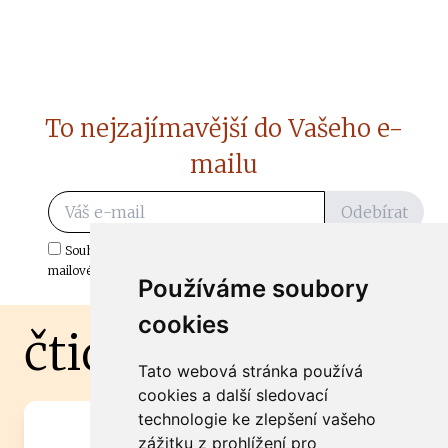
To nejzajímavější do Vašeho e-
mailu
Odebírat
Souhlasím s odběrem důležitých zpráv ze ČtiDoma.cz do mé e-
mailové schránky.
Používáme soubory
cookies
čtidoma.cz
Tato webová stránka používá
cookies a další sledovací
technologie ke zlepšení vašeho
Máte zajímavou informaci? Chcete
zážitku z prohlížení pro