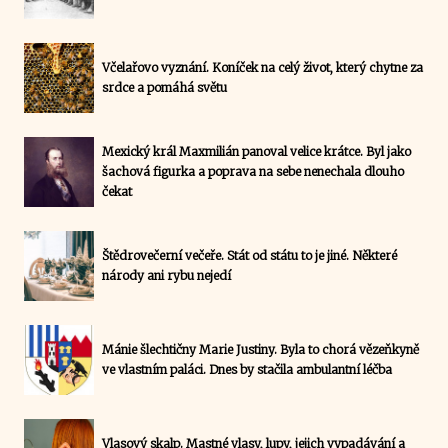
Včelařovo vyznání. Koníček na celý život, který chytne za
srdce a pomáhá světu
Mexický král Maxmilián panoval velice krátce. Byl jako
šachová figurka a poprava na sebe nenechala dlouho
čekat
Štědrovečerní večeře. Stát od státu to je jiné. Některé
národy ani rybu nejedí
Mánie šlechtičny Marie Justiny. Byla to chorá vězeňkyně
ve vlastním paláci. Dnes by stačila ambulantní léčba
Vlasový skalp. Mastné vlasy, lupy, jejich vypadávání a