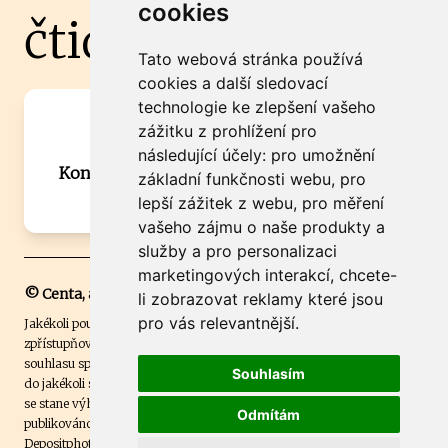
cookies
čtidoma.cz
Tato webová stránka používá
cookies a další sledovací
technologie ke zlepšení vašeho
Máte zajímavou informaci? Chcete
zážitku z prohlížení pro
spolupracovat?
následující účely:
pro umožnění
Kontaktujte šéfredaktora Martina Chalupu:
základní funkčnosti webu
,
pro
chalupa@ctidoma.cz
lepší zážitek z webu
,
pro měření
vašeho zájmu o naše produkty a
služby a pro personalizaci
marketingových interakcí
,
chcete-
© Centa, a.s.
li zobrazovat reklamy které jsou
pro vás relevantnější
.
Jakékoli použití obsahu včetně převzetí, šíření či dalšího užití a
zpřístupňování textových či obrazových materiálů bez písemného
souhlasu společnosti Centa,a.s. je zakázáno. Čtenář svým přihlášením
Souhlasím
do jakékoli soutěže na našem webu dává souhlas s tím, že v případě, že
se stane výhercem této soutěže, může být jeho jméno na webu
Odmítám
publikováno. Centa, a.s. využívala licenci ČTK a využívá fotografie z
Depositphotos
.