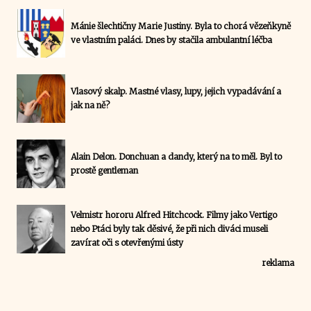
Mánie šlechtičny Marie Justiny. Byla to chorá vězeňkyně
ve vlastním paláci. Dnes by stačila ambulantní léčba
Vlasový skalp. Mastné vlasy, lupy, jejich vypadávání a
jak na ně?
Alain Delon. Donchuan a dandy, který na to měl. Byl to
prostě gentleman
Velmistr hororu Alfred Hitchcock. Filmy jako Vertigo
nebo Ptáci byly tak děsivé, že při nich diváci museli
zavírat oči s otevřenými ústy
reklama