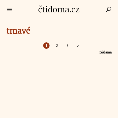
čtidoma.cz
Open main menu
tmavé
1
2
3
>
reklama