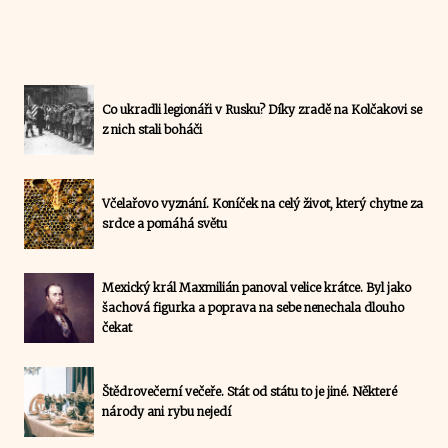
Co ukradli legionáři v Rusku? Díky zradě na Kolčakovi se
z nich stali boháči
Včelařovo vyznání. Koníček na celý život, který chytne za
srdce a pomáhá světu
Mexický král Maxmilián panoval velice krátce. Byl jako
šachová figurka a poprava na sebe nenechala dlouho
čekat
Štědrovečerní večeře. Stát od státu to je jiné. Některé
národy ani rybu nejedí