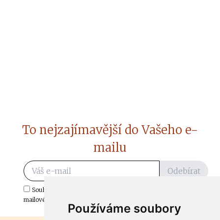
To nejzajímavější do Vašeho e-
mailu
Odebírat
Souhlasím s odběrem důležitých zpráv ze ČtiDoma.cz do mé e-
mailové schránky.
Používáme soubory